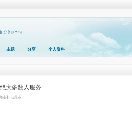
]
[分享]
[RSS]
主题
分享
个人资料
绝大多数人服务
海陆丰[汕尾市]