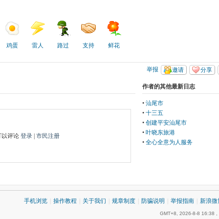
鸡蛋
雷人
路过
支持
鲜花
举报
邀请
分享
作者的其他最新日志
•
汕尾市
•
十三五
•
创建平安汕尾市
•
叶晓东旅港
可以评论
登录
|
市民注册
•
全心全意为人服务
手机浏览
|
操作教程
|
关于我们
|
规章制度
|
防骗说明
|
举报指南
|
新浪微
GMT+8, 2026-8-8 16:38
,