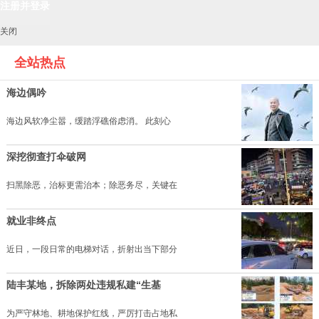
关闭
全站热点
海边偶吟
海边风软净尘嚣，缓踏浮礁俗虑消。 此刻心
深挖彻查打伞破网
扫黑除恶，治标更需治本；除恶务尽，关键在
就业非终点
近日，一段日常的电梯对话，折射出当下部分
陆丰某地，拆除两处违规私建“生基
为严守林地、耕地保护红线，严厉打击占地私