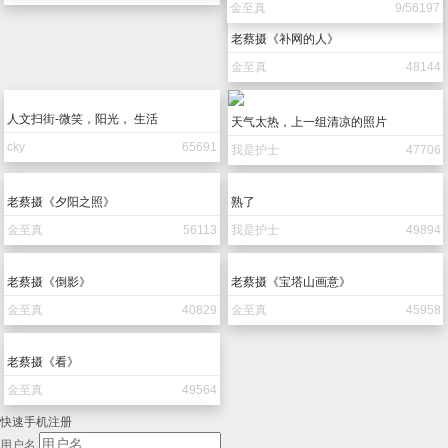
cky
13/65894
点击重新加载
老蔡摄《彭湃故居的笑容》
生命禅院第二家园景色
金至真
15/64948
qingxi2010
9/51201
点击重新加载
点击重新加载
老蔡摄《记忆•超越海丰》
老蔡摄《记忆•超越海丰活力亮女2篇》
金至真
12/57616
金至真
6/45349
点击重新加载
点击重新加载
摄
老蔡摄《老蔡摄《记忆•超越海丰鱼民》
jinying
11/58284
金至真
9/56197
菜花也非等闲！
看着舒服
壹梦
54694
我是护士
39606
现状｀｀｀
迷离爵士
100315