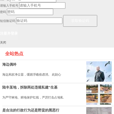
海丰莲花大佛
造访 （将军帽）
華爺
58731
hansliz
50422
鲘门实拍——小幸福
老蔡摄《拍拍农村》
華爺
40930
金至真
100436
望图解渴
随手拍的
壹梦
51645
大叔、
41145
相约海陆丰
雨后小区
落日弓
51978
壹梦
47856
尘封的汕尾，终于走出家门（转载）
孤单的背影
海陆
57728
豬婆Anna
94685