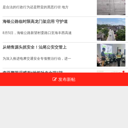
街头慢三
红酒与爱情？献给你们的天荒地老
壹梦
64275
草也皇文
49310
老蔡摄《拍拍日出》
老蔡摄《乘凉》
金至真
57788
金至真
94342
我也发发红海湾美景~~请赐教（转载）
老蔡摄《向日葵》
落日弓
47364
金至真
44324
老蔡摄《看》
发布新帖
盆景欣赏（柏树篇2）
金至真
49519
我是护士
51869
值得欣赏
太阳初升
我是护士
67203
街头结束
41148
晚霞
老蔡摄《补网的人》