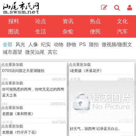
报料
论点
资讯
热点
文化
图说
生活
杂烩
便民
汽车
全部
风光
人像
纪实
动物
静物
PS
随拍
微视频/微图文
城市愿望
微笑汕尾
其它
点击重新加载
点击重新加载
D70S访问团之天星湖随拍
l老蔡摄《禾雀花开》
cky
8/62824
金至真
24/89794
点击重新加载
你可能熟悉的西闸，你绝无见过的西闸
蓝天之美
cky
16/80921
点击重新加载
老蔡摄《果和野果》
金至真
9/47395
好天气，游西闸 记录蓝天白云。