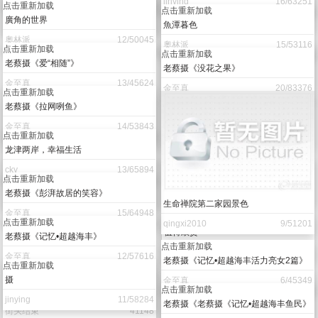
点击重新加载
壹梦
13/65257
郁郁葱葱
華爺
14/50043
点击重新加载
傳說中無故消失的貼子(龍灘日落)
点击重新加载
奧林派
18/99946
昆蟲篇
奧林派
11/79074
点击重新加载
白鸽
点击重新加载
jinying
16/63251
廣角的世界
奧林派
12/50045
点击重新加载
魚潭暮色
点击重新加载
奧林派
15/53116
老蔡摄《爱“相随”》
金至真
13/45624
点击重新加载
老蔡摄《没花之果》
点击重新加载
金至真
20/83376
老蔡摄《拉网咧鱼》
金至真
14/53843
点击重新加载
龙津两岸，幸福生活