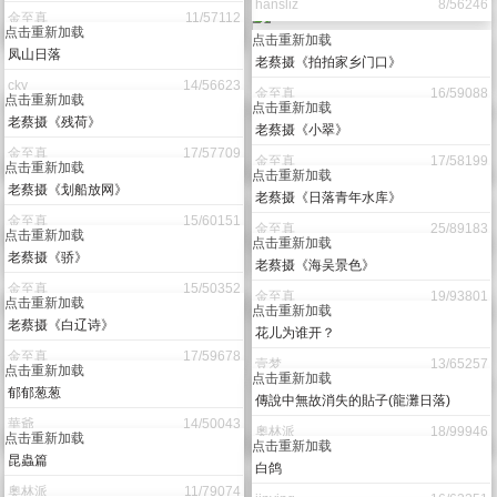
hansliz
8/56246
点击重新加载
老蔡摄《竹仔开了花》
点击重新加载
金至真
11/57112
凤山日落
cky
14/56623
点击重新加载
老蔡摄《拍拍家乡门口》
点击重新加载
金至真
16/59088
老蔡摄《残荷》
金至真
17/57709
点击重新加载
老蔡摄《小翠》
点击重新加载
金至真
17/58199
老蔡摄《划船放网》
金至真
15/60151
点击重新加载
老蔡摄《日落青年水库》
点击重新加载
金至真
25/89183
老蔡摄《骄》
金至真
15/50352
点击重新加载
老蔡摄《海吴景色》
点击重新加载
金至真
19/93801
老蔡摄《白辽诗》
金至真
17/59678
点击重新加载
花儿为谁开？