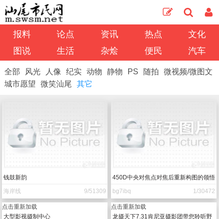
报料
论点
资讯
热点
文化
图说
生活
杂烩
便民
汽车
全部
风光
人像
纪实
动物
静物
PS
随拍
微视频/微图文
城市愿望
微笑汕尾
其它
钱鼓新韵
450D中央对焦点对焦后重新构图的领悟
海岸线
9/51309
bg7ibq
1/30472
点击重新加载
点击重新加载
大型影视摄制中心
龙摄天下7.31肯尼亚摄影团带您聆听野