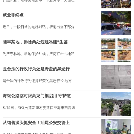
就业非终点
近日，一段日常的电梯对话，折射出当下部分
陆丰某地，拆除两处违规私建“生基
为严守林地、耕地保护红线，严厉打击占地私
是合法的行政行为还是野蛮的黑恶行
是合法的行政行为还是野蛮的黑恶行径 地方
海银公路临时限高龙门架启用 守护道
8月5日，海银公路新望村委路口至海丰西高速
从销售源头抓安全！汕尾公安交管上