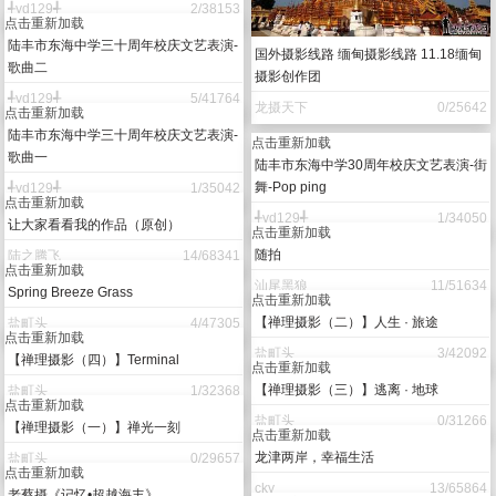
╃yd129╃
2/38153
点击重新加载
陆丰市东海中学三十周年校庆文艺表演-
国外摄影线路 缅甸摄影线路 11.18缅甸
歌曲二
摄影创作团
╃yd129╃
5/41764
龙摄天下
0/25642
点击重新加载
陆丰市东海中学三十周年校庆文艺表演-
点击重新加载
歌曲一
陆丰市东海中学30周年校庆文艺表演-街
舞-Pop ping
╃yd129╃
1/35042
点击重新加载
╃yd129╃
1/34050
让大家看看我的作品（原创）
点击重新加载
随拍
陆之腾飞
14/68341
点击重新加载
汕尾黑狼
11/51634
Spring Breeze Grass
点击重新加载
【禅理摄影（二）】人生 · 旅途
盐町头
4/47305
点击重新加载
盐町头
3/42092
【禅理摄影（四）】Terminal
点击重新加载
【禅理摄影（三）】逃离 · 地球
盐町头
1/32368
点击重新加载
盐町头
0/31266
【禅理摄影（一）】禅光一刻
点击重新加载
龙津两岸，幸福生活
盐町头
0/29657
点击重新加载
cky
13/65864
老蔡摄《记忆•超越海丰》