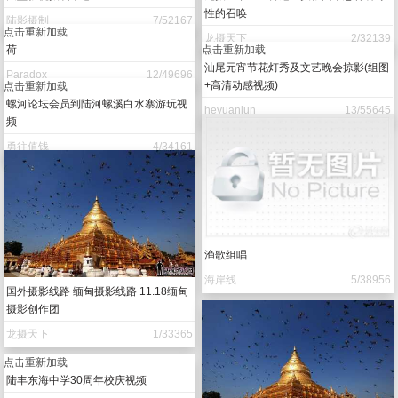
性的召唤
陆影摄制
7/52167
点击重新加载
龙摄天下
2/32139
荷
点击重新加载
汕尾元宵节花灯秀及文艺晚会掠影(组图
Paradox
12/49696
+高清动感视频)
点击重新加载
螺河论坛会员到陆河螺溪白水寨游玩视
heyuanjun
13/55645
频
勇往值钱
4/34161
渔歌组唱
海岸线
5/38956
国外摄影线路 缅甸摄影线路 11.18缅甸
摄影创作团
龙摄天下
1/33365
点击重新加载
陆丰东海中学30周年校庆视频