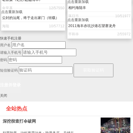
点击重新加载
相约海陆丰
金至真
12/57550
点击重新加载
落日弓
10/51977
尘封的汕尾，终于走出家门（转载）
点击重新加载
2011海丰赤坑沙港石望赛龙舟
海陆
10/57712
平和丰
2/55972
快速手机注册
用户名
请输入手机号
密码
短信验证码
关闭
全站热点
深挖彻查打伞破网
扫黑除恶，治标更需治本；除恶务尽，关键在