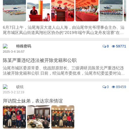
6月7日上午，汕尾海滨大道人山人海，由汕尾华光爷理事会主办、汕
尾市城区凤山街道凤翔社区协办的“2019年端午凤山龙舟友谊赛”在凤
山妈祖广场对面品清湖举行。100 ...
特殊密码
0
59771
2025-3-4 16:57
陈某严重违纪违法被开除党籍和公职
汕尾市城区委原常委、统战部原部长、三级调研员陈景元严重违纪违
法被开除党籍和公职 日前，经汕尾市委批准，汕尾市纪委监委对汕尾
市城区委原常委、统战部原部长、三级调研 ...
硕炫
0
89459
2025-3-2 12:19
拜访院士妹弟，表达宗亲情谊