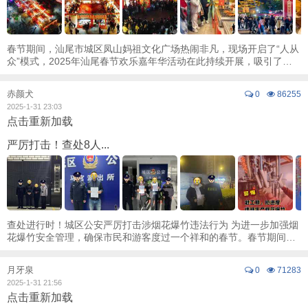
春节期间，汕尾市城区凤山妈祖文化广场热闹非凡，现场开启了“人从
众”模式，2025年汕尾春节欢乐嘉年华活动在此持续开展，吸引了众
多市民和游客参与其中。这里不仅能买年货 ...
赤颜犬
0
86255
2025-1-31 23:03
点击重新加载
严厉打击！查处8人...
查处进行时！城区公安严厉打击涉烟花爆竹违法行为 为进一步加强烟
花爆竹安全管理，确保市民和游客度过一个祥和的春节。春节期间，
城区公安在区委、区政府的统一指挥下，协 ...
月牙泉
0
71283
2025-1-31 21:56
点击重新加载