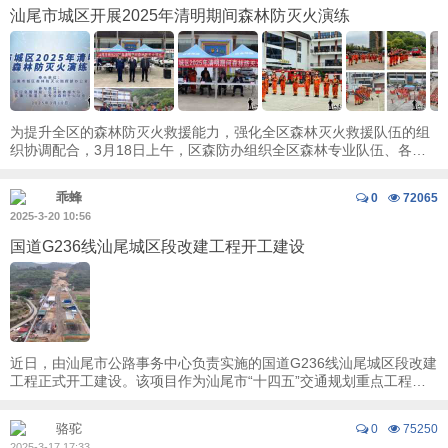
汕尾市城区开展2025年清明期间森林防灭火演练
为提升全区的森林防灭火救援能力，强化全区森林灭火救援队伍的组
织协调配合，3月18日上午，区森防办组织全区森林专业队伍、各镇
（街道）半专业森林扑火队伍及各村（社区 ...
乖蜂
0
72065
2025-3-20 10:56
国道G236线汕尾城区段改建工程开工建设
近日，由汕尾市公路事务中心负责实施的国道G236线汕尾城区段改建
工程正式开工建设。该项目作为汕尾市“十四五”交通规划重点工程，
将构建城区“外联内畅”的现代化路网 ...
骆驼
0
75250
2025-3-17 17:33