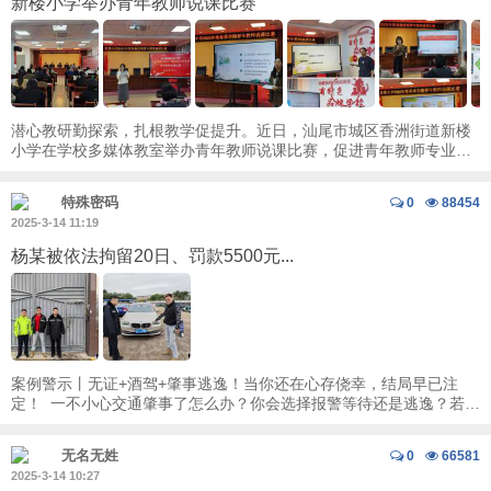
新楼小学举办青年教师说课比赛
潜心教研勤探索，扎根教学促提升。近日，汕尾市城区香洲街道新楼
小学在学校多媒体教室举办青年教师说课比赛，促进青年教师专业成
长，提升其教学能力与业务水平，推 ...
特殊密码
0
88454
2025-3-14 11:19
杨某被依法拘留20日、罚款5500元...
案例警示丨无证+酒驾+肇事逃逸！当你还在心存侥幸，结局早已注
定！ ​ 一不小心交通肇事了怎么办？你会选择报警等待还是逃逸？若因
害怕或心存侥幸铤而走险，一“逃 ...
无名无姓
0
66581
2025-3-14 10:27