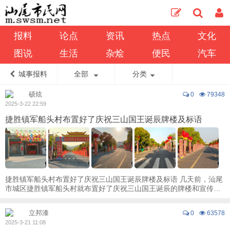
报料
论点
资讯
热点
文化
图说
生活
杂烩
便民
汽车
城事报料
全部
分类
硕炫
0
79348
2025-3-22 22:59
捷胜镇军船头村布置好了庆祝三山国王诞辰牌楼及标语
捷胜镇军船头村布置好了庆祝三山国王诞辰牌楼及标语 几天前，汕尾
市城区捷胜镇军船头村就布置好了庆祝三山国王诞辰的牌楼和宣传吉
祥标语，从汕遮公路外面望去，构成了一道 ...
立邦漆
0
63578
2025-3-21 11:08