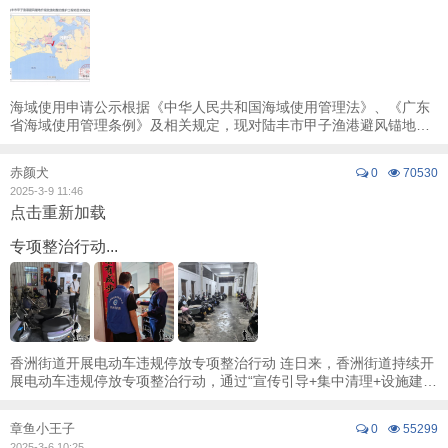
海域使用申请公示根据《中华人民共和国海域使用管理法》、《广东
省海域使用管理条例》及相关规定，现对陆丰市甲子渔港避风锚地升
级改造和整治维护工程项目拟海域使用申请， ...
赤颜犬
0
70530
2025-3-9 11:46
点击重新加载
专项整治行动...
香洲街道开展电动车违规停放专项整治行动 连日来，香洲街道持续开
展电动车违规停放专项整治行动，通过“宣传引导+集中清理+设施建
设”模式，有效改善楼道安全隐患。行动期 ...
章鱼小王子
0
55299
2025-3-6 10:25