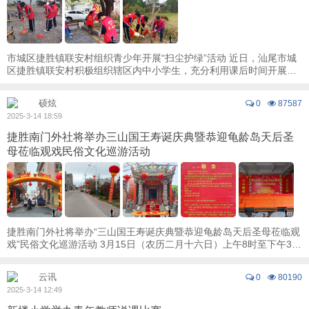
市城区捷胜镇联安村组织青少年开展“扫尘护绿”活动 近日，汕尾市城
区捷胜镇联安村积极组织辖区内中小学生，充分利用课后时间开展学
雷锋“扫尘护绿”志愿服务活动，用实际 ...
硕炫
0
87587
2025-3-14 18:59
捷胜南门外社将举办三山国王寿诞庆典暨恭迎龟龄岛天后圣
母莅临观戏民俗文化巡游活动
捷胜南门外社将举办“三山国王寿诞庆典暨恭迎龟龄岛天后圣母莅临观
戏”民俗文化巡游活动 3月15日（农历二月十六日）上午8时至下午3
时，汕尾市城区捷胜镇南门外社青年联 ...
云讯
0
80190
2025-3-14 12:49