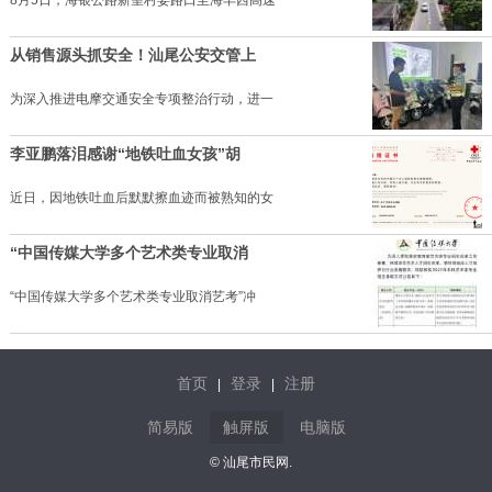
8月5日，海银公路新望村委路口至海丰西高速
从销售源头抓安全！汕尾公安交管上
为深入推进电摩交通安全专项整治行动，进一
李亚鹏落泪感谢“地铁吐血女孩”胡
近日，因地铁吐血后默默擦血迹而被熟知的女
“中国传媒大学多个艺术类专业取消
“中国传媒大学多个艺术类专业取消艺考”冲
首页
登录
注册
|
|
简易版
触屏版
电脑版
© 汕尾市民网.