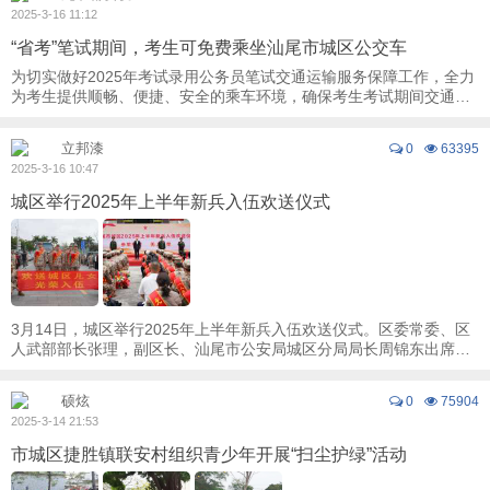
2025-3-16 11:12
“省考”笔试期间，考生可免费乘坐汕尾市城区公交车
为切实做好2025年考试录用公务员笔试交通运输服务保障工作，全力
为考生提供顺畅、便捷、安全的乘车环境，确保考生考试期间交通出
行。3月15日，考生凭准考证可免费乘坐汕尾 ...
立邦漆
0
63395
2025-3-16 10:47
城区举行2025年上半年新兵入伍欢送仪式
3月14日，城区举行2025年上半年新兵入伍欢送仪式。区委常委、区
人武部部长张理，副区长、汕尾市公安局城区分局局长周锦东出席仪
式并讲话，人武部所属人员、征兵办工作人员 ...
硕炫
0
75904
2025-3-14 21:53
市城区捷胜镇联安村组织青少年开展“扫尘护绿”活动