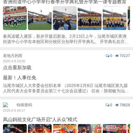
香洲街道中心小学举行春季开学典礼暨开学第一课专题教育
春风送暖入屠苏，新岁开篇启新途。2月13日上午，汕尾市城区香洲
街道中心小学在本校区和分校区分别举行开学典礼。 开学典礼在庄严
的升旗仪式中拉开序幕。 ...
老地方的雨
0
70127
2025-2-9 10:09
点击重新加载
最新！人事任免
汕尾市城区人大常委会任职名单 （2025年2月8日 汕尾市城区第九届
人民代表大会常务委员会第三十七次会议通过） 任命：陈朝敏为汕尾
市城区人民法院立案庭（诉讼服务中心） ...
特殊密码
0
79828
2025-2-5 16:17
凤山妈祖文化广场开启“人从众”模式