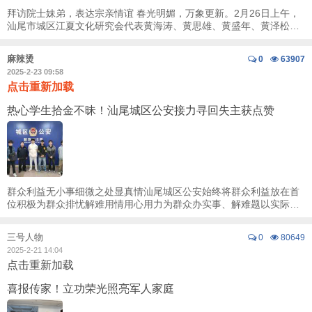
拜访院士妹弟，表达宗亲情谊 春光明媚，万象更新。2月26日上午，
汕尾市城区江夏文化研究会代表黄海涛、黄思雄、黄盛年、黄泽松一
行四人，带着市城区黄氏宗亲的深情厚意专 ...
麻辣烫
0
63907
2025-2-23 09:58
点击重新加载
热心学生拾金不昧！汕尾城区公安接力寻回失主获点赞
群众利益无小事细微之处显真情汕尾城区公安始终将群众利益放在首
位积极为群众排忧解难用情用心用力为群众办实事、解难题以实际行
动诠释为民情怀 近日热心群众拾金不昧警民 ...
三号人物
0
80649
2025-2-21 14:04
点击重新加载
喜报传家！立功荣光照亮军人家庭