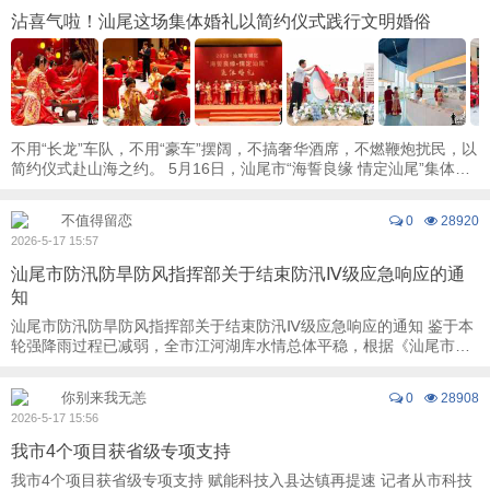
沾喜气啦！汕尾这场集体婚礼以简约仪式践行文明婚俗
不用“长龙”车队，不用“豪车”摆阔，不搞奢华酒席，不燃鞭炮扰民，以
简约仪式赴山海之约。 5月16日，汕尾市“海誓良缘 情定汕尾”集体婚
礼举行。24对新人相约滨海之城， ...
不值得留恋
0
28920
2026-5-17 15:57
汕尾市防汛防旱防风指挥部关于结束防汛Ⅳ级应急响应的通
知
汕尾市防汛防旱防风指挥部关于结束防汛Ⅳ级应急响应的通知 鉴于本
轮强降雨过程已减弱，全市江河湖库水情总体平稳，根据《汕尾市防
汛防旱防风防冻应急预案》，市防汛防旱 ...
你别来我无恙
0
28908
2026-5-17 15:56
我市4个项目获省级专项支持
我市4个项目获省级专项支持 赋能科技入县达镇再提速 记者从市科技