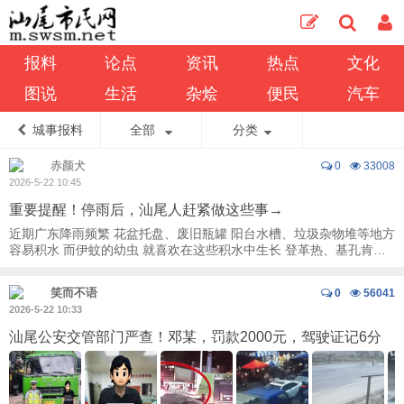
报料
论点
资讯
热点
文化
图说
生活
杂烩
便民
汽车
城事报料
全部
分类
赤颜犬
0
33008
2026-5-22 10:45
重要提醒！停雨后，汕尾人赶紧做这些事→
近期广东降雨频繁 花盆托盘、废旧瓶罐 阳台水槽、垃圾杂物堆等地方
容易积水 而伊蚊的幼虫 就喜欢在这些积水中生长 登革热、基孔肯雅
热等 蚊媒传染病 主要通过伊 ...
笑而不语
0
56041
2026-5-22 10:33
汕尾公安交管部门严查！邓某，罚款2000元，驾驶证记6分