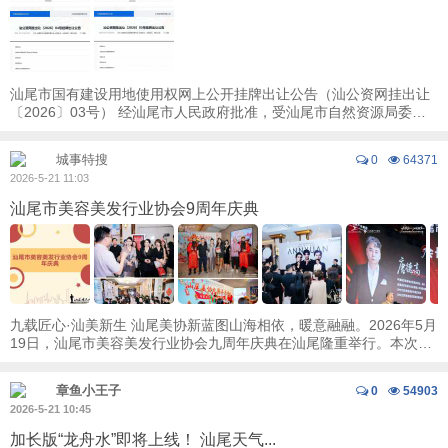
汕尾市国有建设用地使用权网上公开挂牌出让公告（汕公资网挂出让
〔2026〕03号） 经汕尾市人民政府批准，受汕尾市自然资源局委
托，汕尾市公共资源交易中心以网上 ...
城事特搜
0
64371
2026-5-21 11:03
汕尾市美容美发行业协会9周年庆典
九载匠心·汕美新生 汕尾美协新蓝图山海相依，暖意融融。2026年5月
19日，汕尾市美容美发行业协会九周年庆典在汕尾隆重举行。本次庆
典以“九载匠心·汕美新生”为主题， ...
章鱼小王子
0
54903
2026-5-21 10:45
加长版“龙舟水”即将上线！ 汕尾天气...