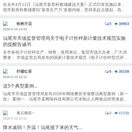
自去年4月11日《汕尾市新质科教城建设方案》正式印发实施以来，
我市新质科教城紧扣“新质生产力”发展内核，坚持高起点规划、高标
准建设、高质量发展。当前，各项工作落地 ...
铁树开花
0
30903
2026-5-19 14:43
汕尾市市场监督管理局关于电子计价秤新计量技术规范实施
的提醒告诫书
全市各电子计价秤生产、销售，使用单位，集贸市场主办者，广大消
费者： 市场监管总局发布的国家计量技术规范《电子计价秤型式评价
大纲（试行）》（JJF 2184-2025，以下 ...
柠檬红茶
0
30159
2026-5-19 10:12
这5个典型案例...
汕尾市市场监督管理局发布2026年网络餐饮专项整治典型案例（第一
批） 案例一、汕尾市某网络科技有限公司未制止入网食品经营者超许
可范围经营食品的行为案 2025年12月23日 ...
番石榴茶~
0
41538
2026-5-19 10:10
降水减弱！升温！汕尾接下来的天气…