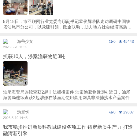
5月18日，市互联网行业党委专职副书记孟俊辉带队走访调研中国铁
塔汕尾市分公司，以党建引领，政企联动，助力地方社会经济高质量
发展。 调研组一行实地参观了中国铁塔汕尾 ...
海蒂少女
0
45443
2026-5-20 11:35
抓获10人，涉案渔获物近3吨
汕尾海警局连续查获2起非法捕捞案件 涉案渔获物近3吨 近日，汕尾
海警局连续查获2起涉嫌在禁渔期使用禁用网具非法捕捞水产品案件，
现场抓获涉案人员10人，查扣渔船2艘、 ...
鸡蛋饼
0
29887
2026-5-19 14:45
我市稳步推进新质科教城建设各项工作 锚定新质生产力 打造
融湾新引擎