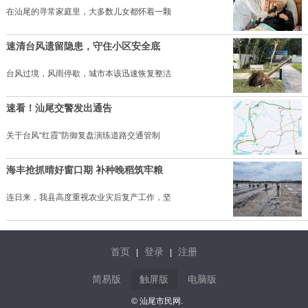
在汕尾的寻常家庭里，大多数儿女都怀着一颗
速清台风遗留隐患，守住小区安全底
台风过境，风雨停歇，城市本该迅速恢复整洁
速看！汕尾交警发出通告
关于台风“红霞”防御复盘演练道路交通管制
海丰抢抓晴好窗口期 补种晚稻筑牢粮
连日来，我县高度重视农业灾后复产工作，坚
首页
登录
注册
|
|
简易版
触屏版
电脑版
© 汕尾市民网.