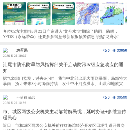
各位街坊注意啦5月21日广东进入“龙舟水”时期除了防雨、防晒，
YYDS（永远带伞）还要多多留意最新预报预警信息 说起“龙舟水”老
广都不陌生每年端午前后的集中强降雨就是 ...
鸡蛋果
0
33050
2026-5-21 10:37
汕尾市防汛防旱防风指挥部关于启动防汛Ⅳ级应急响应的通
知
据气象部门监测，过去6小时，我市中北部出现大雨到暴雨，局部特大
暴雨，预计未来3小时降雨持续，发生中小河流洪水、山洪和地质灾
害、城乡内涝等灾害风险较大。 根据《汕 ...
不值得留恋
0
30500
2026-5-21 10:36
市、城区两级公安机关主动靠前解民忧，延时办证+多维宣传
暖民心
近日，市和城区两级公安机关前往红海湾经济开发区田墘街道开展身