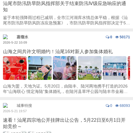
汕尾市防汛防旱防风指挥部关于结束防汛Ⅳ级应急响应的通
知
鉴于本轮强降雨过程已减弱，全市江河湖库水情总体平稳，根据《汕
尾市防汛防旱防风防冻应急预案》，市防汛防旱防风指挥部决定于5月
21日20时结束防汛Ⅳ级应急响应。 受近 ...
蒸馏水
0
50171
2026-5-22 10:09
山海之间共许文明婚约！汕尾16对新人参加集体婚礼
山海为盟，天地为证。5月20日，由陆丰、陆河两地携手打造的2026
年“山海联心 情定海陆”集体婚礼，在陆河县草坪公园与陆丰市金厢镇
海岸线浪漫上演。来自两地的16对新人共同 ...
城事特搜
0
68093
2026-5-21 19:57
速看！汕尾四宗地公开挂牌出让公告，5月22日至6月1日开
始竞价～