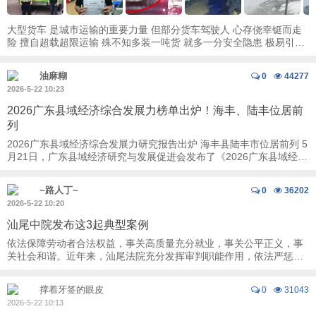
​大型货车 是城市运输的重要力量 但部分货车驾驶人 心存侥幸铤而走
险 擅自超载超限运输 殊不知多装一吨货 就多一分安全隐患 极易引发
交通事故 严重威胁 自 ...
油麻糊
0
44277
2026-5-22 10:23
2026广东县域经济综合发展力榜单出炉！海丰、陆丰位居前
列
2026广东县域经济综合发展力研究报告出炉 海丰县陆丰市位居前列 5
月21日，广东县域经济研究与发展促进会发布了《2026广东县域经济
综合发展力研究报告》。根据综合评价 ...
~路人丁~
0
36202
2026-5-22 10:20
汕尾中院发布这3起典型案例
依法保障劳动者合法权益，事关高质量充分就业，事关公平正义，事
关社会和谐。近年来，汕尾法院充分发挥审判职能作用，依法严惩拒
不支付劳动报酬犯罪，携手有关职能部门深化 ...
撑着牙签的眼皮
0
31043
2026-5-22 10:13