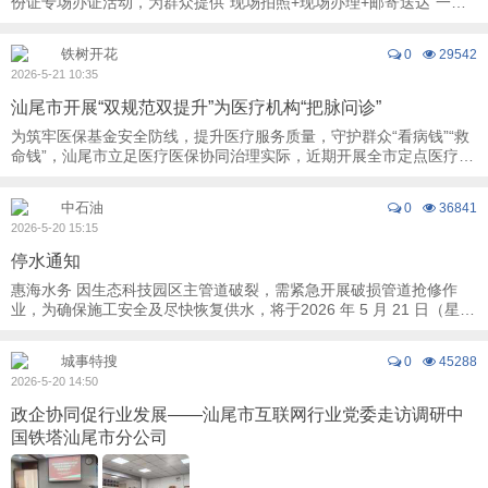
份证专场办证活动，为群众提供“现场拍照+现场办理+邮寄送达”一站
式服务。 据悉，为了方便群众就近 ...
铁树开花
0
29542
2026-5-21 10:35
汕尾市开展“双规范双提升”为医疗机构“把脉问诊”
为筑牢医保基金安全防线，提升医疗服务质量，守护群众“看病钱”“救
命钱”，汕尾市立足医疗医保协同治理实际，近期开展全市定点医疗机
构“双规范双提升”专项行动实施方案 ...
中石油
0
36841
2026-5-20 15:15
停水通知
惠海水务 因生态科技园区主管道破裂，需紧急开展破损管道抢修作
业，为确保施工安全及尽快恢复供水，将于2026 年 5 月 21 日（星期
四）凌晨 00：00—5 月 21 日 （星期四 ...
城事特搜
0
45288
2026-5-20 14:50
政企协同促行业发展——汕尾市互联网行业党委走访调研中
国铁塔汕尾市分公司