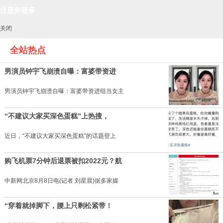
关闭
全站热点
男演员钟宇飞崩溃自曝：富婆带资进
男演员钟宇飞崩溃自曝：富婆带资进组当女主
“不建议大家买深色蛋糕”上热搜，
近日，“不建议大家买深色蛋糕”的话题登上
购飞机票7分钟后退票被扣2022元？航
中新网北京8月8日电(记者 刘星晨)据多家媒
“穿着就掉脚下，腰上只剩松紧带！