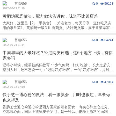
苜蓿656
0
59163
2022-10-21 11:19
黄焖鸡家庭做法，配方做法告诉你，味道不比饭店差
大家好，这里是【刘一手美食】，关注老刘，每天分享一道好吃又实
用的家常菜1、黄焖鸡米饭又叫香鸡煲、浓汁鸡煲饭，属于鲁菜系家常
菜品，起源于山东省济南市。2、 今天老刘 ...
苜蓿656
0
64241
2022-10-21 11:14
中国哪里的大米好吃？经过网友评选，这6个地方上榜，有你
家乡吗
记得小时候，经常被妈妈教育：“少气你妈，好好吃饭”。长大之后安
慰别人时，还不忘说一句：“记得好好吃饭”。一句“好好吃饭”，是对生
活的期许，是对生活的关怀，也是对 ...
苜蓿656
0
47014
2022-10-18 17:19
快手芝士通心粉的做法，看一眼就会，用时也很短，早餐做
也来得及
香肠芝士通心粉通心粉是西方国家的著名面食，有实心和空心之分。
亦称通心面，国际上统称麦卡罗尼，是一种以小麦粉为原料的面制