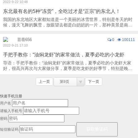
2022-9-22 10:48
东北最有名的5种“冻货”，全吃过才是“正宗”的东北人！
我国的东北地区大家都知道是一个美丽的冰雪世界，特别是冬天的时
候，漫天飞舞的飘雪，放眼望去都是白皑皑的一片，那种美景是南方
人看不到的，到了冬季，东北的大街上就是有 ...
苜蓿656
0
100111
2022-9-21 17:10
手把手教你：“油焖龙虾”的家常做法，夏季必吃的小龙虾
导语：手把手教你：“油焖龙虾”的家常做法，夏季必吃的小龙虾大家
好，很高兴再次与大家做分享，夏季是吃龙虾的好季节，特别是晚
上，三五个朋友一起，点一盘龙虾，外加几道 ...
上一页
第9页
下一页
快速手机注册
用户名
请输入手机号
密码
短信验证码