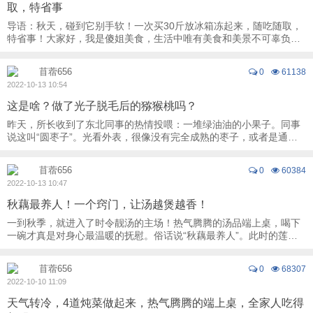
取，特省事
导语：秋天，碰到它别手软！一次买30斤放冰箱冻起来，随吃随取，
特省事！大家好，我是傻姐美食，生活中唯有美食和美景不可辜负。
又到了栗子飘香的季节，菜市场到处都是卖新 ...
苜蓿656
0
61138
2022-10-13 10:54
这是啥？做了光子脱毛后的猕猴桃吗？
昨天，所长收到了东北同事的热情投喂：一堆绿油油的小果子。同事
说这叫“圆枣子”。光看外表，很像没有完全成熟的枣子，或者是通体
碧绿的小番茄。咬开一看，咦，里面好像猕 ...
苜蓿656
0
60384
2022-10-13 10:47
秋藕最养人！一个窍门，让汤越煲越香！
一到秋季，就进入了时令靓汤的主场！热气腾腾的汤品端上桌，喝下
一碗才真是对身心最温暖的抚慰。俗话说“秋藕最养人”。此时的莲藕
骨汤，相信是绝大多数老饕们的心头好！这 ...
苜蓿656
0
68307
2022-10-10 11:09
天气转冷，4道炖菜做起来，热气腾腾的端上桌，全家人吃得