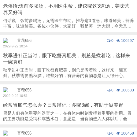
老俗语:饭前多喝汤，不用医生帮，建议喝这3道汤，美味营
养又好喝
俗话说，饭前多喝汤，无需医生帮助。推荐这3道汤，味道鲜美，营养
丰富，味道鲜美。各位小伙伴，大家好，我是蒋一洲大厨，今天又到
了和大家分享美食的时间，你们准备好了吗 ...
苜蓿656
0
100297
2022-9-22 10:54
秋季进补正当时，眼下吃蟹真肥美，别总是煮着吃，这样来
一碗真鲜
秋季进补正当时，眼下吃蟹真肥美，别总是煮着吃，这样来一碗真
鲜。秋季需要贴秋膘，吃些好的，有营养的食物总是让人很开心。眼
下正是螃蟹最肥美的季节，吃螃蟹又鲜又营养。 ...
苜蓿656
0
100633
2022-9-22 10:51
经常胃胀气怎么办？日常谨记：多喝3碗，有助于滋养胃
胃是人们身体重要的器官之一，在身体内时刻发挥着重要的作用。胃
的主要功能是受纳和腐熟水谷，意思是，当食物进入人体以后，会储
存在胃中，接着通过胃液的作用，搅拌混合， ...
苜蓿656
0
100458