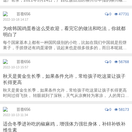
遗产名录，2021年5月24日，广西壮族自治区柳州市申报的柳州螺蛳
粉制作技艺经国务院批准列入第五批国家级非 ...
苜蓿656
0
47731
2022-10-18 14:17
为啥韩国鸡蛋卷这么受欢迎，看完它的做法和吃法，你就都
明白了
每个国家基本上都有一种国民级别的小吃，比如在我们中国就是煎饼
果子，手抓饼还有鸡蛋灌饼，说起来也是很多很多的，而日本呢就有
天妇罗，味噌汤还有章鱼烧，但是韩国就有点 ...
苜蓿656
0
56768
2022-10-13 15:57
秋天是黄金生长季，如果条件允许，常给孩子吃这菜让孩子
长得更高
秋天是黄金生长季，如果条件允许，常给孩子吃这菜让孩子长得更高
时间过得飞快， 转眼就到了深秋，天气从凉爽转为寒凉， 人的胃口也
变好了，这时适量进补能够改善我们的身体 ...
苜蓿656
0
58173
2022-10-13 11:34
适合冬季进补吃的椒麻鸡，增强体力强壮身体，补锌补铁补
维生素