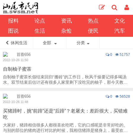
报料
论点
资讯
热点
文化
图说
生活
杂烩
便民
汽车
休闲生活
全部
分类
苜蓿656
0
51757
2022-10-26 11:50
自制柚子蜜茶
自制柚子蜜茶长假结束回归“搬砖”的工作日，秋风干燥要记得多喝汤
水。双节结束后估计还有很多人家里剩下没吃完的柚子，那今天教大
家做一道柚子蜜茶吧，柚子的好处我就不多 ...
苜蓿656
0
56528
2022-10-26 11:48
买猪蹄时，挑“前蹄”还是“后蹄”？老屠夫：差距很大，买错难
吃
大家好，猪蹄相信很多人都很喜欢吃吧，它的口感呢是非常好吃的。
与别的部位的猪肉进行对比的时候，我相信猪蹄是猪身上，最受欢迎