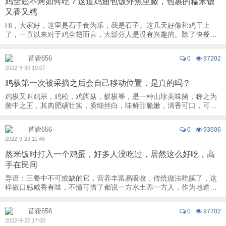
鸡全翅不烤如何吃？这道鸡翅包饭外焦里嫩，包裹的糯米饭
又香又糯
HI，大家好，这里是石子食为乐，我是石子。这几天好像和鸡干上
了，一直以来对于鸡全翅而言，大部分人是没有兴趣的。除了快餐店
和烧烤店以外，基本上就很难看到它的身影。大 ...
苜蓿656
0
97202
2022-9-30 10:07
鸡枞第一次被采摘之后会自己移动位置，是真的吗？
鸡枞又叫鸡宗，鸡松，鸡脚菇，蚁枞等，是一种山珍美味菌，称之为
菌中之王，其肉肥硕壮实，质细丝白，味鲜甜脆嫩，清香可口，可与
鸡肉媲美，故名鸡枞。鸡枞菌盖宽：3-23.5cm ...
苜蓿656
0
93606
2022-9-29 11:46
蒸米饭时打入一个鸡蛋，好多人没吃过，居然这么好吃，高
手在民间
导语：三餐中不可或缺的它，营养丰富易吸收，传统做法吃腻了，这
样做口感咸香有味，不懂可惜了都说一方水土养一方人，作为地道的
南方人，作为主食的大米，其地位无可取代。 ...
苜蓿656
0
97702
2022-9-27 17:00