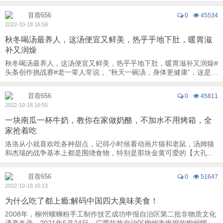
品。今天这款芝士通心粉的做法非常简单，搭配 ...
苜蓿656
0
45534
2022-10-18 16:59
秋冬喝汤最养人，这汤便宜又鲜美，热乎乎地下肚，暖胃滋
补又润燥
秋冬喝汤最养人，这汤便宜又鲜美，热乎乎地下肚，暖胃滋补又润燥#
头条创作挑战赛#老一辈人常说， “秋天一碗汤，身体更健康”，这是因
为秋季的气候干燥，且昼夜温差大，多 ...
苜蓿656
0
45811
2022-10-18 16:55
一块南瓜一杯牛奶，教你在家做奶酪，不加水不用烤箱，全
家抢着吃
洛洛从小就喜欢吃各种甜点，记得小时候看动画片猫和老鼠，汤姆猫
和杰瑞的战争基本上都是围绕食物，特别是那块金黄可爱的【大孔奶
酪】，每次看都馋的流口水。可惜的是，一直 ...
苜蓿656
0
51647
2022-10-18 15:13
为什么吃了都上瘾:解码中国四大臭味美食！
2008年，柳州螺蛳粉手工制作技艺成功申报自治区第二批非物质文化