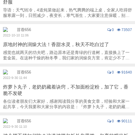
舒服
导语：天气转冷，4道炖菜做起来，热气腾腾的端上桌，全家人吃得舒
服寒露一到，日照减少，夜变长，寒气渐生，大家要注意保暖，别冻
着。这时候我们可以多做炖菜吃，吃完后全 ...
苜蓿656
0
73507
2022-10-10 11:06
原地封神的润燥大法！香甜水灵，秋天不吃白过了
感觉也就两天的功夫吧，路边原本还是青绿的行道树，直接换上了一
套金装。在这种干燥的秋冬季，我们家的润燥良方里，肯定少不了这
道雪梨糕！特别是在放纵的节后，一些大鱼大 ...
苜蓿656
0
91640
2022-9-30 11:44
炸萝卜丸子，老奶奶藏着诀窍，不加面粉淀粉，加了它，香
脆不发硬
各位读者朋友们大家好，感谢阅读我分享的美食文章，经验和大家一
起共享，今天我要和大家分享的内容是：『炸萝卜丸子，老奶奶藏着
诀窍，不加面粉淀粉，加了它，香脆不发硬！ ...
苜蓿656
0
90111
2022-9-30 11:10