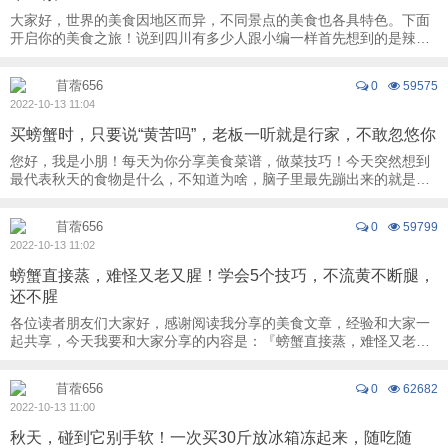
大家好，世界的美食因地区而异，不同景点的美食也各具特色。下面
开启你的美食之旅！说到四川有多少人跟小编一样首先想到的是辣，
小编对天府之国的美食真的是无限向往，今天 ...
苜蓿656
0
59575
2022-10-13 11:04
买螃蟹时，只要说“黄苦吗”，老板一听就是行家，不敢忽悠你
您好，我是小朋！每天为你分享美食菜谱，做菜技巧！今天突然想到
最代表秋天的食物是什么，不知道为啥，脑子里最先蹦出来的就是螃
蟹。我也不是很爱吃海鲜，不过要说秋天美食 ...
苜蓿656
0
59799
2022-10-13 11:02
螃蟹直接蒸，难怪又老又腥！学会5个技巧，不流黄不断腿，
还不腥
各位读者朋友们大家好，感谢阅读我分享的美食文章，经验和大家一
起共享，今天我要和大家分享的内容是：『螃蟹直接蒸，难怪又老又
腥！学会5个技巧，不流黄不断腿，还不腥！ ...
苜蓿656
0
62682
2022-10-13 11:00
秋天，碰到它别手软！一次买30斤放冰箱冻起来，随吃随