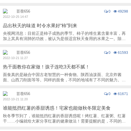
的一个地方。猪蹄不仅营养价值丰富，而且口 ...
苜蓿656
0
49298
2022-10-25 14:47
品出秋天的味道 时令水果好“柿”到来
央视网消息：目前正是柿子成熟的季节。柿子的维生素含量丰富，再
加上其具有润肺的功效，被认为是很适宜秋天食用的水果之一。除了
寻常的吃法，您吃过烤柿子和脆柿子吗？一起 ...
苜蓿656
0
61593
2022-10-21 11:27
热干面教你在家做！孩子连吃3天都不腻！
面食真的是融合中国古老智慧的一种食物。陕西油泼面、北京炸酱
面、山西刀削面等等。同样的面食，不同的地域有了不同的魅力。今
天给大家推荐的是武汉的拿手好面，那就是热干 ...
苜蓿656
0
61671
2022-10-21 11:20
谁能抵挡红薯的香甜诱惑！宅家也能做秋冬限定美食
秋冬季节到了，谁能抵挡红薯的香甜诱惑呢！烤红薯、红薯粥、红薯
干……小编就给大家分享红薯的健康做法！需要提醒的是，不同的烹
饪方式对红薯的营养价值影响很大。不建议对 ...