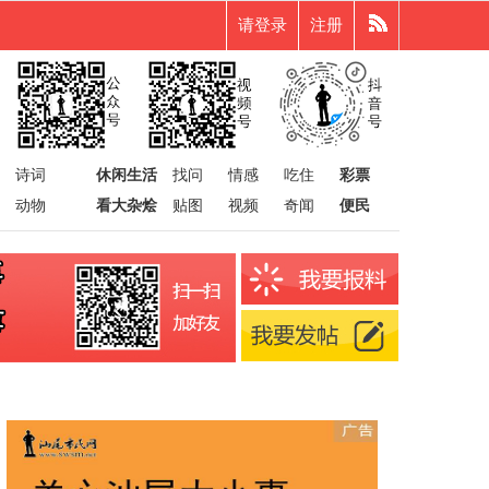
请登录
注册
诗词
休闲生活
找问
情感
吃住
彩票
动物
看大杂烩
贴图
视频
奇闻
便民