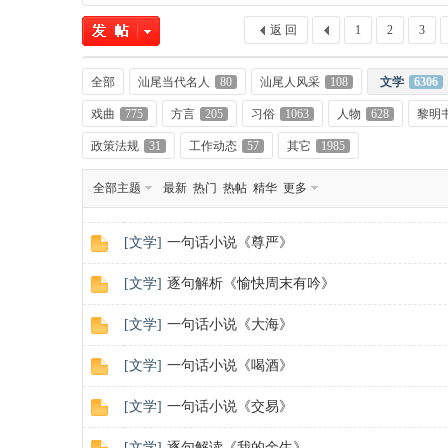
返 回
1
2
3
全部
汕尾当代名人
80
汕尾人风采
108
文学
6306
戏曲
775
方言
205
习俗
1063
人物
628
黎明
政策法规
31
工作动态
57
其它
1985
全部主题
最新
热门
热帖
精华
更多
尾
[
文学
]
一句话小说《尊严》
[
文学
]
逐句解析《愉快周末有吟》
[
文学
]
一句话小说《大海》
[
文学
]
一句话小说《喝酒》
市
[
文学
]
一句话小说《交易》
[
文学
]
逐句解读《我的余生》