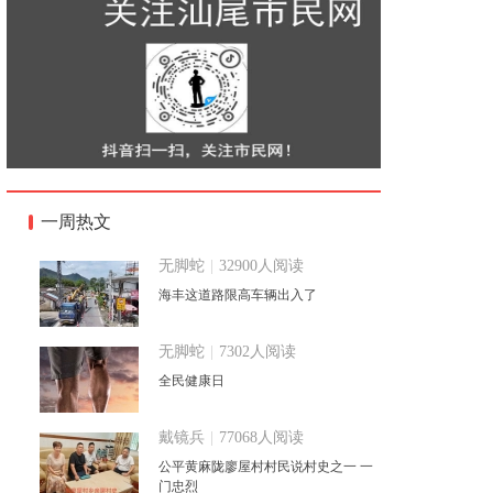
一周热文
无脚蛇
|
32900人阅读
海丰这道路限高车辆出入了
无脚蛇
|
7302人阅读
全民健康日
戴镜兵
|
77068人阅读
公平黄麻陇廖屋村村民说村史之一 一
门忠烈