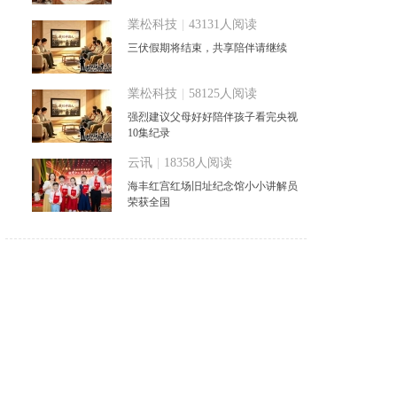
業松科技
|
43131人阅读
三伏假期将结束，共享陪伴请继续
業松科技
|
58125人阅读
强烈建议父母好好陪伴孩子看完央视
10集纪录
云讯
|
18358人阅读
海丰红宫红场旧址纪念馆小小讲解员
荣获全国