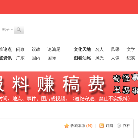
帖子
唯论点
问政
议政
论汕尾
文化天地
名人
风采
文学
点资讯
广东
国内
国际
图看汕尾
风光
人像
纪实
收藏本版
(
40
)
|
订阅
|
存档