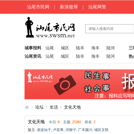
汕尾市民网
|
新浪微博
|
汕尾网警
城事报料
汕尾
城区
陆丰
海丰
陆河
三
汕尾资讯
汕尾
城区
陆丰
海丰
陆河
热
论坛
生活
文化天地
文化天地
今日:
0
|
主题:
25201
|
排名:
2
版主:
凌波仙子
,
卢若希
,
河柳子
,
广丰颍川
,
城区文联
汕
»
›
›