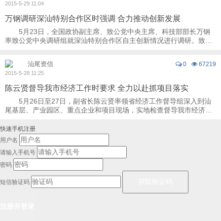
2015-5-29 11:04
万钢调研深汕特别合作区时强调 合力推动创新发展
5月23日，全国政协副主席、致公党中央主席、科技部部长万钢
率致公党中央调研组就深汕特别合作区自主创新情况进行调研。致公
党中央副主席、省政协副主席、致公党省委会 ...
汕尾资信
0
67219
2015-5-28 11:25
陈云贤督导我市经济工作时要求 全力以赴抓项目落实
5月26日至27日，副省长陈云贤率领省经济工作督导组深入到汕
尾基层、产业园区、重点企业和项目现场，实地检查督导我市经济工
作，为我市“把脉支招”、理清思路。市委书 ...
快速手机注册
用户名
请输入手机号
密码
短信验证码