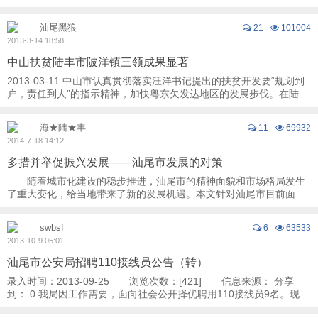
领导班子成员出席。大家讨论开通捷胜至城区 ...
汕尾黑狼
21
101004
2013-3-14 18:58
中山扶贫陆丰市陂洋镇三领成果显著
2013-03-11 中山市认真贯彻落实汪洋书记提出的扶贫开发要“规划到
户，责任到人”的指示精神，加快粤东欠发达地区的发展步伐。在陆丰
市陂洋镇三岭村对口扶贫 ...
海★陆★丰
11
69932
2014-7-18 14:12
多措并举促振兴发展——汕尾市发展的对策
随着城市化建设的稳步推进，汕尾市的精神面貌和市场格局发生
了重大变化，给当地带来了新的发展机遇。本文针对汕尾市目前面临
的机遇和挑战提出具体的建议。 一、 ...
swbsf
6
63533
2013-10-9 05:01
汕尾市公安局招聘110接线员公告（转）
录入时间：2013-09-25 浏览次数：[421] 信息来源： 分享
到： 0 我局因工作需要，面向社会公开择优聘用110接线员9名。现将
有关事项公告如下： 一、招聘条件 ...