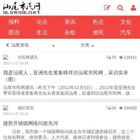
报料
论点
资讯
热点
文化
图说
生活
杂烩
便民
汽车
汕尾资讯
分类
市民网通讯
70
110411
2013-1-17 14:04
我是汕尾人，亚洲先生黄集锋拜访汕尾市民网，采访实录
（图）
汕尾市民网通讯：昨天下午（2012年12月5日），2012年度亚洲先生
季军获得者黄集锋先生从香港返回汕尾，应邀到访汕尾市民网，接受
汕尾市民网的采访。 亚洲 ...
城区资讯
29
104282
2013-1-27 19:12
捷胜开镇级网络问政先河
日前，我市第一个镇级网络问政会在市城区捷胜镇召开，近二十
位知名网友、政协委员、人大代表、媒体记者到场参会，捷胜镇党政