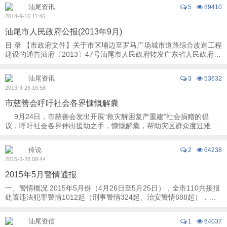
汕尾资讯
5
89410
2014-9-16 11:46
汕尾市人民政府公报(2013年9月)
目 录 【市政府文件】关于市区埔边至罗马广场城市道路综合改造工程
建设的通告汕府〔2013〕47号汕尾市人民政府转发广东省人民政府关
于进一步加强道路交通安全 ...
汕尾资讯
3
53632
2013-9-26 16:58
市慈善会呼吁社会各界慷慨解囊
9月24日，市慈善会发出开展“救灾解困复产重建”社会捐赠的倡
议，呼吁社会各界伸出援助之手，慷慨解囊，帮助灾区群众度过难
关。 倡议书指出，台风无情，人间有 ...
传说
2
64238
2015-5-28 09:44
2015年5月警情通报
一、警情概况 2015年5月份（4月26日至5月25日），全市110共接报
处置违法犯罪警情1012起（刑事警情324起、治安警情688起），同
比下降13%，环比下降16%，交通事故1012起， ...
汕尾资信
1
64037