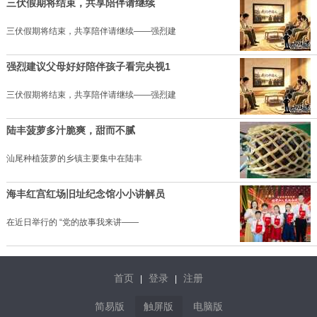
三伏假期将结束，共享陪伴请继续
三伏假期将结束，共享陪伴请继续——强烈建
强烈建议父母好好陪伴孩子看完央视1
三伏假期将结束，共享陪伴请继续——强烈建
陆丰菠萝多汁脆爽，甜而不腻
汕尾种植菠萝的乡镇主要集中在陆丰
海丰红宫红场旧址纪念馆小小讲解员
在近日举行的 “党的故事我来讲——
首页
登录
注册
|
|
简易版
触屏版
电脑版