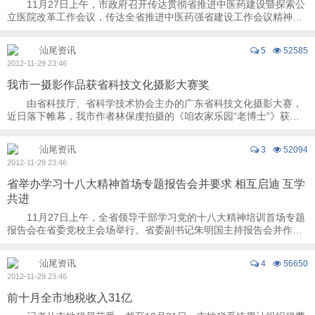
11月27日上午，市政府召开传达贯彻省推进中医药建设暨探索公
立医院改革工作会议，传达全省推进中医药强省建设工作会议精神及
市长吴紫骊关于我市公立医院改革的指示。副 ...
汕尾资讯
5
52585
2012-11-29 23:46
我市一摄影作品获省科技文化摄影大赛奖
由省科技厅、省科学技术协会主办的广东省科技文化摄影大赛，
近日落下帷幕，我市作者林保虔拍摄的《咱农家乐园“老博士”》获得
优秀奖。据悉，此次大赛主题是“聚焦科技 ...
汕尾资讯
3
52094
2012-11-29 23:46
省举办学习十八大精神首场专题报告会并要求 相互启迪 互学
共进
11月27日上午，全省领导干部学习党的十八大精神培训首场专题
报告会在省委党校主会场举行。省委副书记朱明国主持报告会并作动
员讲话。中国社会科学院党组副书记、副院长 ...
汕尾资讯
4
56650
2012-11-29 23:46
前十月全市地税收入31亿