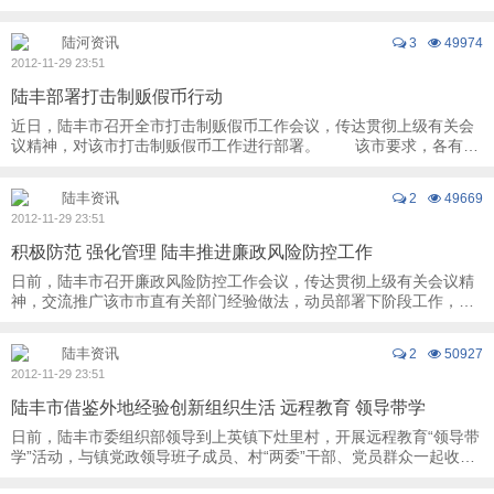
青壮年选手超千人身体不适，在各个医疗站里 ...
陆河资讯
3
49974
2012-11-29 23:51
陆丰部署打击制贩假币行动
近日，陆丰市召开全市打击制贩假币工作会议，传达贯彻上级有关会
议精神，对该市打击制贩假币工作进行部署。 该市要求，各有关
部门要统一思想，提高认识，增强反假 ...
陆丰资讯
2
49669
2012-11-29 23:51
积极防范 强化管理 陆丰推进廉政风险防控工作
日前，陆丰市召开廉政风险防控工作会议，传达贯彻上级有关会议精
神，交流推广该市市直有关部门经验做法，动员部署下阶段工作，推
动廉政风险防控工作全面深入开展。 ...
陆丰资讯
2
50927
2012-11-29 23:51
陆丰市借鉴外地经验创新组织生活 远程教育 领导带学
日前，陆丰市委组织部领导到上英镇下灶里村，开展远程教育“领导带
学”活动，与镇党政领导班子成员、村“两委”干部、党员群众一起收
看、学习汕头市澄海区溪南镇《西社村党 ...