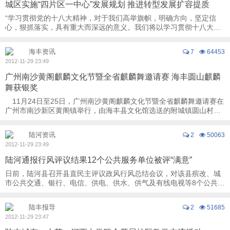
城区实施“四片区一中心”发展规划 推进转型发展扩容提质
“学习贯彻党的十八大精神，对于我们高举旗帜，明确方向，坚定信
心，狠抓落实，具有重大而深远的意义。我们将以学习贯彻十八大精
神，统一干部群众的思想和行动，结合市第六 ...
海丰资讯
7
64453
2012-11-29 23:49
广州南沙黄阁麒麟文化节暨全省麒麟舞邀请赛 海丰圆山麒麟
舞获银奖
11月24日至25日，广州南沙黄阁麒麟文化节暨全省麒麟舞邀请赛在
广州市南沙新区黄阁镇举行，由海丰县文化馆选送的附城镇圆山村麒
麟舞队在比赛中获得银奖。 在活动现场 ...
陆河资讯
2
50063
2012-11-29 23:49
陆河通报行风评议结果12个公共服务单位被评“满意”
日前，陆河县召开县直民主评议政风行风总结会议，对该县殡改、城
市公共交通、银行、电信、供电、供水、供气及有线电视等8个公共服
务行业中的14个被评议单位的有关评议情况 ...
陆丰报导
2
51685
2012-11-29 23:47