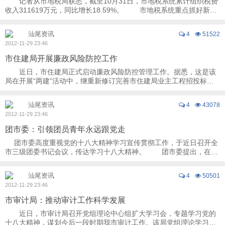
记者从市地税局获悉，截至10月31日，市地税系统累计组织税费
收入311619万元，同比增长18.59%。 市地税系统重点抓好新开
户、注销户、非正常户以及外出外来经营户的 ...
汕尾资讯
4
51522
2012-11-29 23:46
市住建局开展廉政风险防控工作
近日，市住建局正式启动廉政风险防控管理工作。据悉，这是该
局在开展“两建”活动中，继重新修订完善市住建局业主工程招投标制
度之后，在加强行业自律，构建长效机制方 ...
汕尾资讯
4
43078
2012-11-29 23:46
团市委：引领团员青年永远跟党走
团市委高度重视党的十八大精神学习宣传贯彻工作，于近日召开全
市三级团委书记会议，传达学习十八大精神。 团市委提出，在新
形势下，全市各级团组织要紧密结合当 ...
汕尾资讯
4
50501
2012-11-29 23:46
市审计局：推动审计工作科学发展
近日，市审计局召开党组理论中心组扩大学习会，专题学习党的
十八大精神，谋划今后一段时期我市审计工作。该局党组理论学习中