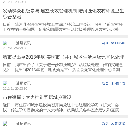
2012-11-29 23:50
发动群众积极参与 建立长效管理机制 陆河强化农村环境卫生
综合整治
日前，陆河县召开农村环境卫生综合整治工作会议，分析当前农村环
卫存在的一些问题，研究和部署农村生活垃圾处理以及农村污水处理
示范建设的措施、目标和任务。县政府有关领 ...
汕尾资讯
3
60240
2012-11-29 23:50
我市提出至2013年底 实现市（县）城区生活垃圾无害化处理
日前，我市出台了《关于进一步加强城乡生活垃圾处理工作的实施意
见》，提出到2013年底，建成汕尾市生活垃圾无害化处理中心首期工
程和陆河县生活垃圾卫生填埋场，实现市（县 ...
汕尾资讯
2
49773
2012-11-29 23:50
市住建局：大力推进宜居城乡建设
近日，市住房和城乡建设局召开局党组中心组理论学习（扩大）会
议，传达学习贯彻党的十八大精神。该局机关各科室负责人和直属单
位有关领导参加了会议。 会议要求，要紧 ...
汕尾资讯
2
51310