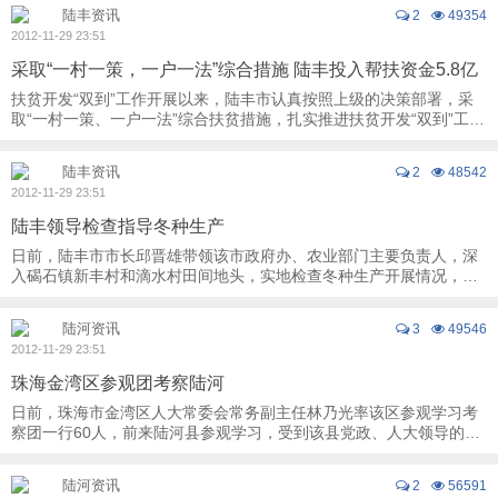
陆丰资讯
2
49354
2012-11-29 23:51
采取“一村一策，一户一法”综合措施 陆丰投入帮扶资金5.8亿
扶贫开发“双到”工作开展以来，陆丰市认真按照上级的决策部署，采
取“一村一策、一户一法”综合扶贫措施，扎实推进扶贫开发“双到”工
作，并取得明显成效。今年前三季度该 ...
陆丰资讯
2
48542
2012-11-29 23:51
陆丰领导检查指导冬种生产
日前，陆丰市市长邱晋雄带领该市政府办、农业部门主要负责人，深
入碣石镇新丰村和滴水村田间地头，实地检查冬种生产开展情况，详
细听取该市农业部门就冬种生产开展以来的情 ...
陆河资讯
3
49546
2012-11-29 23:51
珠海金湾区参观团考察陆河
日前，珠海市金湾区人大常委会常务副主任林乃光率该区参观学习考
察团一行60人，前来陆河县参观学习，受到该县党政、人大领导的热
情欢迎。 陆河县委书记、县长林少文 ...
陆河资讯
2
56591