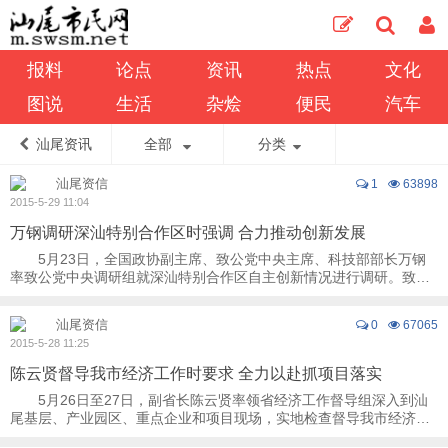
报料
论点
资讯
热点
文化
图说
生活
杂烩
便民
汽车
汕尾资讯
全部
分类
汕尾资信
1
63898
2015-5-29 11:04
万钢调研深汕特别合作区时强调 合力推动创新发展
5月23日，全国政协副主席、致公党中央主席、科技部部长万钢
率致公党中央调研组就深汕特别合作区自主创新情况进行调研。致公
党中央副主席、省政协副主席、致公党省委会 ...
汕尾资信
0
67065
2015-5-28 11:25
陈云贤督导我市经济工作时要求 全力以赴抓项目落实
5月26日至27日，副省长陈云贤率领省经济工作督导组深入到汕
尾基层、产业园区、重点企业和项目现场，实地检查督导我市经济工
作，为我市“把脉支招”、理清思路。市委书 ...