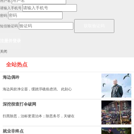
用户名
请输入手机号
密码
短信验证码
关闭
全站热点
海边偶吟
海边风软净尘嚣，缓踏浮礁俗虑消。 此刻心
深挖彻查打伞破网
扫黑除恶，治标更需治本；除恶务尽，关键在
就业非终点