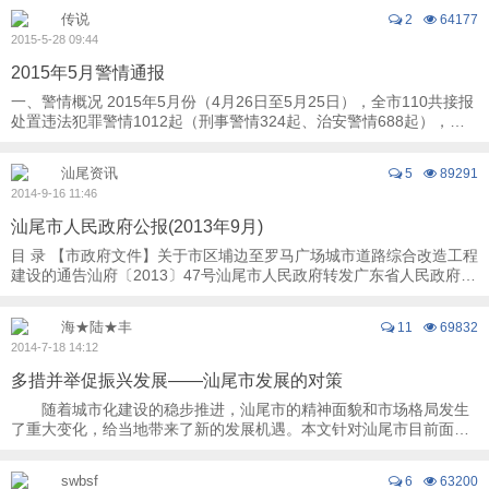
传说
2
64177
2015-5-28 09:44
2015年5月警情通报
一、警情概况 2015年5月份（4月26日至5月25日），全市110共接报
处置违法犯罪警情1012起（刑事警情324起、治安警情688起），同
比下降13%，环比下降16%，交通事故1012起， ...
汕尾资讯
5
89291
2014-9-16 11:46
汕尾市人民政府公报(2013年9月)
目 录 【市政府文件】关于市区埔边至罗马广场城市道路综合改造工程
建设的通告汕府〔2013〕47号汕尾市人民政府转发广东省人民政府关
于进一步加强道路交通安全 ...
海★陆★丰
11
69832
2014-7-18 14:12
多措并举促振兴发展——汕尾市发展的对策
随着城市化建设的稳步推进，汕尾市的精神面貌和市场格局发生
了重大变化，给当地带来了新的发展机遇。本文针对汕尾市目前面临
的机遇和挑战提出具体的建议。 一、 ...
swbsf
6
63200