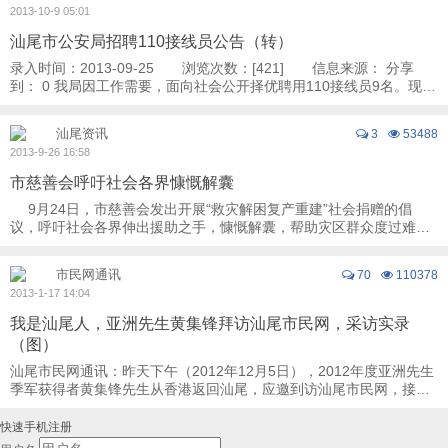
2013-10-9 05:01
汕尾市公安局招聘110接线员公告（转）
录入时间：2013-09-25 浏览次数：[421] 信息来源： 分享
到： 0 我局因工作需要，面向社会公开择优聘用110接线员9名。现将
有关事项公告如下： 一、招聘条件 ...
汕尾资讯
3
53488
2013-9-26 16:58
市慈善会呼吁社会各界慷慨解囊
9月24日，市慈善会发出开展“救灾解困复产重建”社会捐赠的倡
议，呼吁社会各界伸出援助之手，慷慨解囊，帮助灾区群众度过难
关。 倡议书指出，台风无情，人间有 ...
市民网通讯
70
110378
2013-1-17 14:04
我是汕尾人，亚洲先生黄集锋拜访汕尾市民网，采访实录
（图）
汕尾市民网通讯：昨天下午（2012年12月5日），2012年度亚洲先生
季军获得者黄集锋先生从香港返回汕尾，应邀到访汕尾市民网，接受
汕尾市民网的采访。 亚洲 ...
快速手机注册