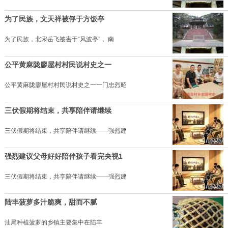
为了民族，文天祥被俘于方饭亭
为了民族，北宋岳飞被害于“风波亭”， 南
公平黄麻陇廖屋村村民说村史之一
公平黄麻陇廖屋村村民说村史之一一门忠烈昭
三伏假期将结束，共享陪伴请继续
三伏假期将结束，共享陪伴请继续——强烈建
强烈建议父母好好陪伴孩子看完央视1
三伏假期将结束，共享陪伴请继续——强烈建
陆丰菠萝多汁脆爽，甜而不腻
汕尾种植菠萝的乡镇主要集中在陆丰