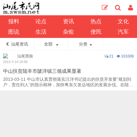
报料
论点
资讯
热点
文化
图说
生活
杂烩
便民
汽车
汕尾资讯
全部
分类
汕尾黑狼
21
101006
2013-3-14 18:58
中山扶贫陆丰市陂洋镇三领成果显著
2013-03-11 中山市认真贯彻落实汪洋书记提出的扶贫开发要“规划到
户，责任到人”的指示精神，加快粤东欠发达地区的发展步伐。在陆丰
市陂洋镇三岭村对口扶贫 ...