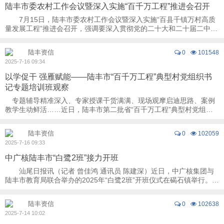
陆丰市委农村工作会议暨深入实施“百千万工程”推进会召开
7月15日，陆丰市委农村工作会议暨深入实施“百县千镇万村高质
量发展工程”推进会召开，强调要深入贯彻党的二十大和二十届二中、
三中全会精神，全面落实中央经济工作会 ...
陆丰资信
0
101548
2025-7-16 09:34
以学促干 强雁赋能——陆丰市“百千万工程”典型村党组织书
记专题培训班观察
专题辅导精准深入、专家授课干货满满、现场观摩启迪思路、案例
教学生动鲜活……近日，陆丰市第二批省“百千万工程”典型村党组织
书记走进深圳市委党校，参加了一场内容 ...
陆丰资信
0
102059
2025-7-16 09:33
中广核陆丰市“白鹭2班”接力开班
汕尾日报讯（记者 曾佳鸿 通讯员 陈建深）近日，中广核集团与
陆丰市教育局联合举办的2025年“白鹭2班”开班仪式在碣石镇举行。此
次在龙山中学和碣石中学同步开设的新 ...
陆丰资信
0
102638
2025-7-14 10:02