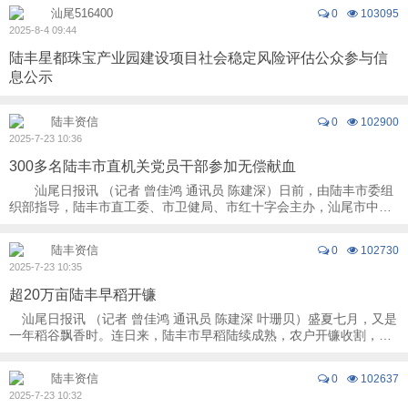
汕尾516400
0
103095
2025-8-4 09:44
陆丰星都珠宝产业园建设项目社会稳定风险评估公众参与信
息公示
陆丰资信
0
102900
2025-7-23 10:36
300多名陆丰市直机关党员干部参加无偿献血
汕尾日报讯 （记者 曾佳鸿 通讯员 陈建深）日前，由陆丰市委组
织部指导，陆丰市直工委、市卫健局、市红十字会主办，汕尾市中心
血站承办的“践初心‘献’热血 机关党员 ...
陆丰资信
0
102730
2025-7-23 10:35
超20万亩陆丰早稻开镰
汕尾日报讯 （记者 曾佳鸿 通讯员 陈建深 叶珊贝）盛夏七月，又是
一年稻谷飘香时。连日来，陆丰市早稻陆续成熟，农户开镰收割，奏
响“丰收曲”。 走进潭西镇溪美村， ...
陆丰资信
0
102637
2025-7-23 10:32