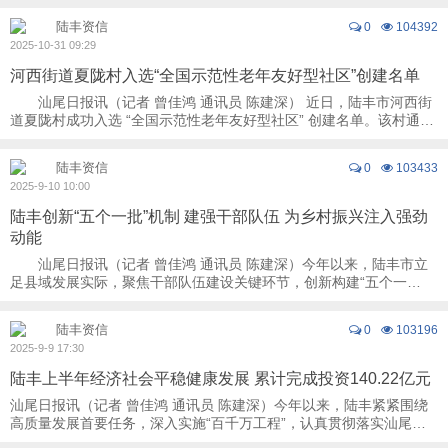
陆丰资信
0
104392
2025-10-31 09:29
河西街道夏陇村入选“全国示范性老年友好型社区”创建名单
汕尾日报讯（记者 曾佳鸿 通讯员 陈建深） 近日，陆丰市河西街
道夏陇村成功入选 “全国示范性老年友好型社区” 创建名单。该村通过
推进适老化改造、提升健康服务、营 ...
陆丰资信
0
103433
2025-9-10 10:00
陆丰创新“五个一批”机制 建强干部队伍 为乡村振兴注入强劲
动能
汕尾日报讯（记者 曾佳鸿 通讯员 陈建深）今年以来，陆丰市立
足县域发展实际，聚焦干部队伍建设关键环节，创新构建“五个一
批”干部选育管用全链条机制，实现了干部 ...
陆丰资信
0
103196
2025-9-9 17:30
陆丰上半年经济社会平稳健康发展 累计完成投资140.22亿元
汕尾日报讯（记者 曾佳鸿 通讯员 陈建深）今年以来，陆丰紧紧围绕
高质量发展首要任务，深入实施“百千万工程”，认真贯彻落实汕尾市
委“1+2+9”工作部署，通过强化规划引领 ...