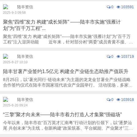
陆丰资信
0
103591
2025-9-3 09:58
聚焦“四维”发力 构建“成长矩阵” ——陆丰市实施“强雁计
划”为“百千万工程”...
聚焦“四维”发力 构建“成长矩阵”——陆丰市实施“强雁计划”为“百千万
工程”注入澎湃动能 近年来，针对部分村“两委”成员青黄不接、后
备力量“备而不强”等问题 ...
陆丰资信
0
103719
2025-8-27 10:10
陆丰甘薯产业签约1.5亿元 构建全产业链生态助推产值跃升
8月25日，以“薯光同行·链动未来”为主题的龙龙金甘薯全产业链战略
合作签约仪式在陆丰市国家现代农业产业园举行。 活动现场，多家行
业知名渠道商代表齐聚一堂，围绕高 ...
陆丰资信
0
103918
2025-8-20 09:24
“三擎”聚才向未来——陆丰市着力打造人才集聚“强磁场”
今年以来，陆丰市在“百万英才汇南粤”行动计划的引领下，以“逐梦汕
尾 共创未来”为主线，创新构建“政策筑基、平台赋能、产业聚才”三擎
驱动模式，围绕海洋经济与电子信 ...