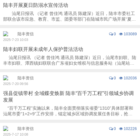
陆丰开展夏日防溺水宣传活动
汕尾日报讯 （记者 曾佳鸿 通讯员 陈建深）近日，陆丰市委社工
部联合该市应急、教育、市监、团委等部门在陆城市民广场开展“夏日
防溺水，安全志愿行”宣传活动，进一步 ...
陆丰资信
0
103089
2025-7-23 10:03
陆丰妇联开展未成年人保护普法活动
汕尾日报讯 （记者 曾佳鸿 通讯员 陈建深）近日，汕尾市妇联、陆
丰市妇联、潭西镇妇联联合广东省妇女维权与信息服务站（汕尾站）
在潭西镇开展“守护未来·法护成长” ...
陆丰资信
0
102036
2025-7-20 09:56
强县促镇带村 全域蝶变焕新 陆丰“百千万工程”引领城乡协调
发展
“百千万工程”实施以来，陆丰全面贯彻落实省委“1310”具体部署和
汕尾市委“1+2+9”工作安排，锚定城乡区域协调发展任务目标，抢
抓“三年初见成效”时间节点，以强县 ...
陆丰资信
0
102226
2025-7-17 10:08