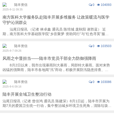
陆丰资信
0
104093
2025-8-11 09:35
南方医科大学服务队赴陆丰开展多维服务 让政策暖流与医学
守护沁润群众
汕尾日报讯 （记者 林卓鑫 通讯员 陈培城 庞秋阳 谢胜蓝） 近
期，南方医科大学基础医学院“乡音聚梦·资助同行”与“红色寻英”服务
队再赴陆丰，联合共青团陆丰市委员 ...
陆丰资信
0
103503
2025-8-7 09:26
风雨之中显担当——陆丰市党员干部全力防御强降雨
8月2日以来，我市出现暴雨到大暴雨，局部特大暴雨。面对来势
凶猛的强降雨，陆丰市各地闻“汛”而动，积极开展防汛隐患排查、转
移避险、抢险排涝等工作。无数逆行的身影 ...
陆丰资信
0
103086
2025-8-6 09:16
陆丰开展全域卫生整治行动
汕尾日报讯（记者 曾佳鸿 通讯员 陈建深）8月1日起，陆丰市开展为
期7天的爱国卫生统一行动，集中整治城乡环境卫生死角，清除垃圾杂
物。通过广泛宣传和入户指导，普及蚊媒传 ...