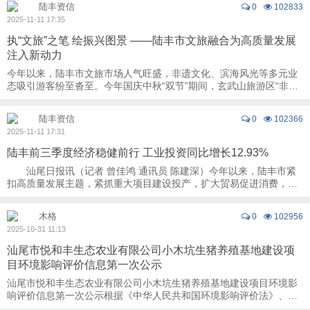
陆丰资信
0
102833
2025-11-11 17:35
执“文旅”之笔 绘振兴图景 ——陆丰市文旅融合为高质量发展
注入新动力
今年以来，陆丰市文旅市场人气旺盛，非遗文化、滨海风光等多元业
态吸引游客纷至沓至。今年国庆中秋“双节”期间，玄武山旅游区“非遗
＋旅游”特色体验精彩纷呈，文创 ...
陆丰资信
0
102366
2025-11-11 17:31
陆丰前三季度经济稳健前行 工业投资同比增长12.93%
汕尾日报讯（记者 曾佳鸿 通讯员 陈建深）今年以来，陆丰市紧
扣高质量发展主题，紧抓重大项目建设投产，扩大贸易促进消费，工
业和商贸经济展现出稳健的发展态势。 ...
木格
0
102956
2025-10-31 11:13
汕尾市悦和丰生态农业有限公司小木坑生猪养殖基地建设项
目环境影响评价信息第一次公示
汕尾市悦和丰生态农业有限公司小木坑生猪养殖基地建设项目环境影
响评价信息第一次公示根据《中华人民共和国环境影响评价法》、
《环境影响评价公众参与办法》（部令 第4号） ...