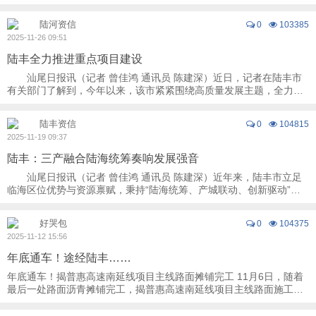
族伟大复兴战略全局和世界百年未 ...
陆河资信
0
103385
2025-11-26 09:51
陆丰全力推进重点项目建设
汕尾日报讯（记者 曾佳鸿 通讯员 陈建深）近日，记者在陆丰市
有关部门了解到，今年以来，该市紧紧围绕高质量发展主题，全力推
进重点项目建设，为经济社会高质量发展注 ...
陆丰资信
0
104815
2025-11-19 09:37
陆丰：三产融合陆海统筹奏响发展强音
汕尾日报讯（记者 曾佳鸿 通讯员 陈建深）近年来，陆丰市立足
临海区位优势与资源禀赋，秉持“陆海统筹、产城联动、创新驱动”发
展理念，精准布局海工装备、绿色能源、 ...
好哭包
0
104375
2025-11-12 15:56
年底通车！途经陆丰……
年底通车！揭普惠高速南延线项目主线路面摊铺完工 11月6日，随着
最后一处路面沥青摊铺完工，揭普惠高速南延线项目主线路面施工顺
利收官。 沥青路面摊铺现场 ​ ...