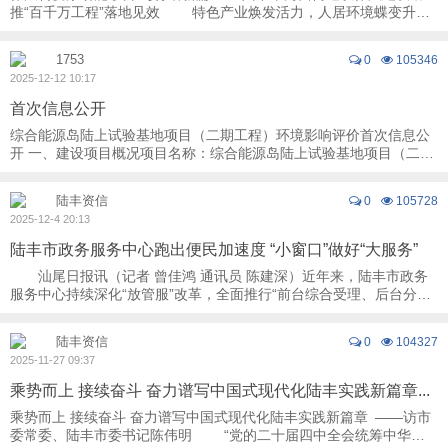
推“百千万工程”落地见效 特色产业焕发活力，人居环境蝶变升
级，民生服务温暖到家……一幅幅高 ...
1753
0
105346
2025-12-12 10:17
首次信息公开
综合能源岛陆上试验基地项目（二期工程）环境影响评价首次信息公
开 一、建设项目概况项目名称：综合能源岛陆上试验基地项目（二期
工程）建设地点：汕尾市陆丰市碣石镇后埔 ...
陆丰资信
0
105728
2025-12-4 20:13
陆丰市政务服务中心跑出便民加速度 “小窗口”做好“大服务”
汕尾日报讯（记者 曾佳鸿 通讯员 陈建深）近年来，陆丰市政务
服务中心持续深化“放管服”改革，全面推行“前台综合受理、后台分类
审批、统一窗口出件”的政务服务模 ...
陆丰资信
0
104327
2025-11-27 09:37
乘势而上 接续奋斗 奋力谱写中国式现代化陆丰实践新篇章...
乘势而上 接续奋斗 奋力谱写中国式现代化陆丰实践新篇章 ——访市
委常委、陆丰市委书记陈伟明 “党的二十届四中全会统筹中华民