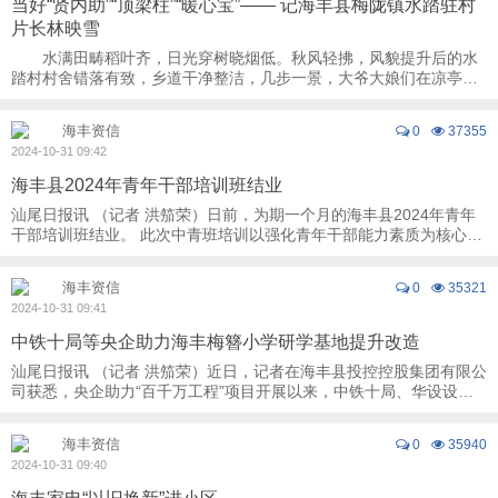
当好“贤内助”“顶梁柱”“暖心宝”—— 记海丰县梅陇镇水踏驻村
片长林映雪
水满田畴稻叶齐，日光穿树晓烟低。秋风轻拂，风貌提升后的水
踏村村舍错落有致，乡道干净整洁，几步一景，大爷大娘们在凉亭里
纳凉闲聊，水踏村驻村片长林映雪开着小摩托 ...
海丰资信
0
37355
2024-10-31 09:42
海丰县2024年青年干部培训班结业
汕尾日报讯 （记者 洪笳荣）日前，为期一个月的海丰县2024年青年
干部培训班结业。 此次中青班培训以强化青年干部能力素质为核心目
标，精心策划“领导干部上讲台”“理论 ...
海丰资信
0
35321
2024-10-31 09:41
中铁十局等央企助力海丰梅簪小学研学基地提升改造
汕尾日报讯 （记者 洪笳荣）近日，记者在海丰县投控控股集团有限公
司获悉，央企助力“百千万工程”项目开展以来，中铁十局、华设设计
集团有限公司、西安金享文化传媒有限公 ...
海丰资信
0
35940
2024-10-31 09:40