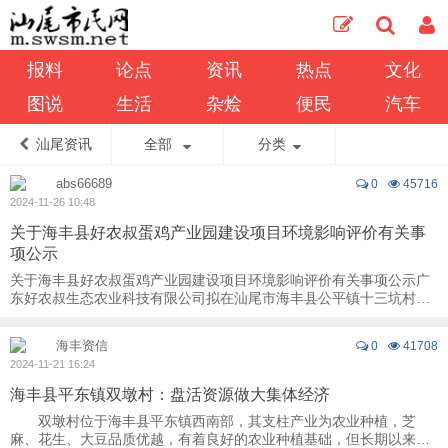
报料
论点
资讯
热点
文化
图说
生活
杂烩
便民
汽车
汕尾资讯
全部
分类
abs66689
0
45716
2024-11-26 10:48
关于海丰县好农叔蛋鸡产业园建设项目环境影响评价有关事
项公示
关于海丰县好农叔蛋鸡产业园建设项目环境影响评价有关事项公示广
东好农叔生态农业科技有限公司拟在汕尾市海丰县公平镇十三坑村委
会黄二村进行“海丰县好农叔蛋鸡产业园建设 ...
海丰资信
0
41708
2024-11-21 16:24
海丰县平东镇双墩村：盘活资源做大集体经济
双墩村位于海丰县平东镇西南部，其支柱产业为农业种植，芝
麻、花生、大豆品质优越，有着良好的农业种植基础，但长期以来因