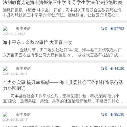
法制教育走进海丰海城第三中学 引导学生学法守法拒绝欺凌
汕尾日报讯 （记者 林卓鑫） 日前，海丰县关工委联合县教育局在海
丰县海城镇第三中学举办“学法守法、拒绝欺凌、让校园充满爱心”法
制教育进校园活动。 期间，市关工委 ...
海丰资信
0
57793
2024-11-1 09:17
海丰平东：金秋农事忙 大豆喜丰收
金秋时节，田间地头处处好“丰”景。海丰县平东镇双墩村广
东万亩田园农业有限公司大豆种植基地，一株株大豆茎秆挂满了成熟
饱满的豆荚，随着大马力收割机的忙碌作 ...
海丰资信
0
44126
2024-10-31 09:48
全力办实事 提升幸福感—— 海丰县委社会工作部打造示范活
力小区侧记
海丰县委社会工作部成立后，坚持党建引领，积极探索“活力小
区”建设，重塑共建、共治、共享的社区治理新格局，不断提升群众的
获得感、幸福感、安全感。 附城镇云岭 ...
海丰资信
0
38130
2024-10-31 09:42