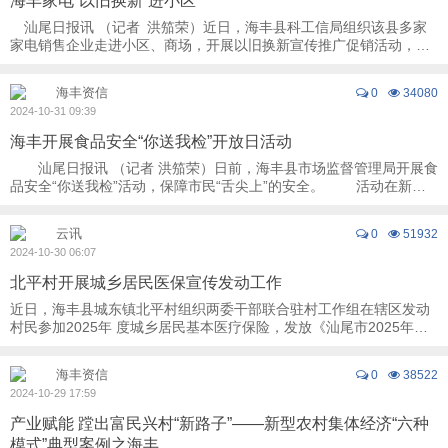
海丰家电“以旧换新”进小区
汕尾日报讯 （记者 洪笳荣）近日，海丰县科工信局组织该县多家
家电销售企业走进小区、商场，开展以旧换新宣传推广促销活动，让
广大市民在“家门口”就能享受到“以 ...
海丰资信
0
34080
2024-10-31 09:39
海丰开展食品安全“你送我检”开放日活动
汕尾日报讯 （记者 洪笳荣）日前，海丰县市场监督管理局开展食
品安全“你送我检”活动，保障市民“舌尖上”的安全。 活动在新兴
综合市场门口设置食品快速检测 ...
云讯
0
51932
2024-10-30 06:07
北平村开展城乡居民医保宣传发动工作
近日，海丰县城东镇北平村组织两委干部联合驻村工作组在辖区发动
村民参加2025年 度城乡居民基本医疗保险，发放《汕尾市2025年度
城乡居民医疗保险缴费指南》等宣传 ...
海丰资信
0
38522
2024-10-29 17:59
产业赋能 蹚出富民兴村“新路子”——新型农村集体经济“六种
模式”典型案例之海丰...