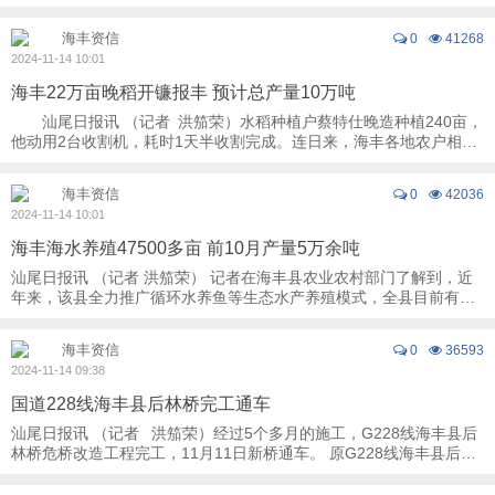
届广交会于10月15日至11月4日在广州分 ...
海丰资信
0
41268
2024-11-14 10:01
海丰22万亩晚稻开镰报丰 预计总产量10万吨
汕尾日报讯 （记者 洪笳荣）水稻种植户蔡特仕晚造种植240亩，
他动用2台收割机，耗时1天半收割完成。连日来，海丰各地农户相继
收割晚稻，田间收割机来回穿梭奏响 ...
海丰资信
0
42036
2024-11-14 10:01
海丰海水养殖47500多亩 前10月产量5万余吨
汕尾日报讯 （记者 洪笳荣） 记者在海丰县农业农村部门了解到，近
年来，该县全力推广循环水养鱼等生态水产养殖模式，全县目前有海
水养殖场450户，总面积47500多亩，今年1至 ...
海丰资信
0
36593
2024-11-14 09:38
国道228线海丰县后林桥完工通车
汕尾日报讯 （记者 洪笳荣）经过5个多月的施工，G228线海丰县后
林桥危桥改造工程完工，11月11日新桥通车。 原G228线海丰县后林
桥全长28.6米，桥宽15.5米，此前经 ...