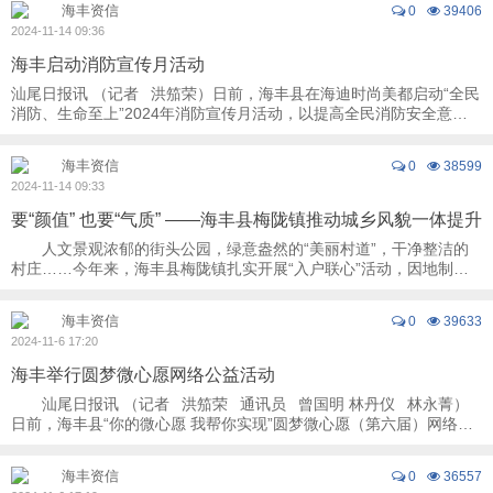
海丰资信
0
39406
2024-11-14 09:36
海丰启动消防宣传月活动
汕尾日报讯 （记者 洪笳荣）日前，海丰县在海迪时尚美都启动“全民
消防、生命至上”2024年消防宣传月活动，以提高全民消防安全意
识，增强社会面防控火灾能力。该县 ...
海丰资信
0
38599
2024-11-14 09:33
要“颜值” 也要“气质” ——海丰县梅陇镇推动城乡风貌一体提升
人文景观浓郁的街头公园，绿意盎然的“美丽村道”，干净整洁的
村庄……今年来，海丰县梅陇镇扎实开展“入户联心”活动，因地制
宜、因村施策，推动城乡风貌一体提升，一 ...
海丰资信
0
39633
2024-11-6 17:20
海丰举行圆梦微心愿网络公益活动
汕尾日报讯 （记者 洪笳荣 通讯员 曾国明 林丹仪 林永菁）
日前，海丰县“你的微心愿 我帮你实现”圆梦微心愿（第六届）网络公
益活动在 ...
海丰资信
0
36557