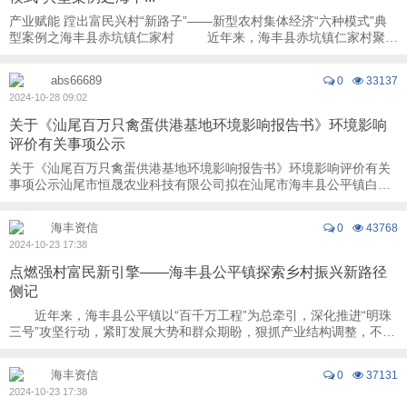
产业赋能 蹚出富民兴村“新路子”——新型农村集体经济“六种模式”典
型案例之海丰县赤坑镇仁家村 近年来，海丰县赤坑镇仁家村聚焦
打造“未来乡村”，紧扣“ ...
abs66689
0
33137
2024-10-28 09:02
关于《汕尾百万只禽蛋供港基地环境影响报告书》环境影响
评价有关事项公示
关于《汕尾百万只禽蛋供港基地环境影响报告书》环境影响评价有关
事项公示汕尾市恒晟农业科技有限公司拟在汕尾市海丰县公平镇白山
村委中心坑村进行“汕尾百万只禽蛋供港基地 ...
海丰资信
0
43768
2024-10-23 17:38
点燃强村富民新引擎——海丰县公平镇探索乡村振兴新路径
侧记
近年来，海丰县公平镇以“百千万工程”为总牵引，深化推进“明珠
三号”攻坚行动，紧盯发展大势和群众期盼，狠抓产业结构调整，不断
延伸产业链条，持续在做强特色产业、 ...
海丰资信
0
37131
2024-10-23 17:38