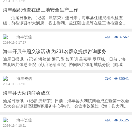
2024-11-6 17:19
海丰组织检查在建工地安全生产工作
汕尾日报讯 （记者 洪笳荣）连日来，海丰县住建局组织检查
组，前往该县华大润府、香山御湖、兰江颐山境等在建工地检查全生
产工作，以加强监管，压紧压实安全责 ...
海丰资信
0
37567
2024-11-6 17:17
海丰开展主题义诊活动 为231名群众提供咨询服务
汕尾日报讯 （记者 洪笳荣 通讯员 曾国明 吕嘉宇 罗丽琼）日前，海
丰县医共体总医院（彭湃纪念医院）协同医共体附城镇分院（附城镇
卫生院），在该县新山村新时代文明实践站 ...
海丰资信
0
36041
2024-11-6 17:16
海丰县大湖镇商会成立
汕尾日报讯 （记者 洪笳荣）日前，海丰县大湖镇商会成立暨第一次会
员大会在该镇高螺游客服务中心举行。 会议审议通过《海丰县大湖镇
商会章程》《海丰县大湖镇商会第一次会 ...
海丰资信
0
36125
2024-11-4 10:11