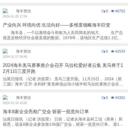
农村劳动力不足、农户种植积极性低，土地撂荒 ...
海丰资信
0
48752
2024-11-20 17:34
产业向兴 环境向优 生活向好——多维度领略海丰巨变
海丰县，一个以激情奋斗和敢为人先而闻名的地方。 生产总
值是反映经济社会最直观的数据。1978年，该地区生产总值1.2亿
元，2017年267.1亿元，2019年406.1亿元，2022 ...
海丰资信
0
42533
2024-11-17 09:40
2024海丰羌马赛事推介会召开 马拉松爱好者云集 羌马将于1
2月1日三度开跑
汕尾日报讯 （记者 洪笳荣） 羌马三度开跑。11月15日， 2024（第
三届）海丰“正升·永利杯”黄羌林场运动小镇半程马拉松赛推介会在海
丰县举行，会上，组委会就赛事筹备情况 ...
海丰资信
0
44302
2024-11-14 10:02
海丰8家企业亮相广交会 斩获一批意向订单
汕尾日报讯 （记者 洪笳荣） 日前，记者从海丰县科工信（商务）局
获悉，该县8家企业参加第136届广交会，斩获一批意向订单。 第136