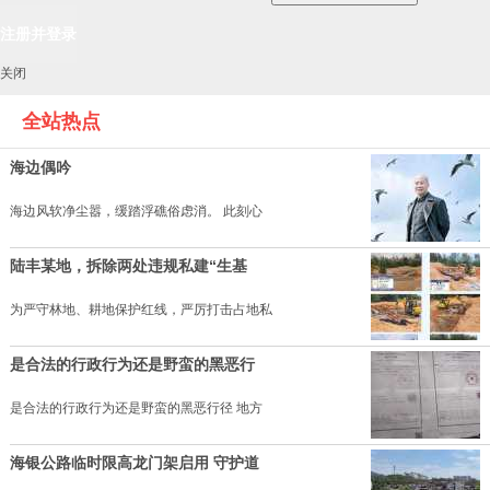
关闭
全站热点
海边偶吟
海边风软净尘嚣，缓踏浮礁俗虑消。 此刻心
陆丰某地，拆除两处违规私建“生基
为严守林地、耕地保护红线，严厉打击占地私
是合法的行政行为还是野蛮的黑恶行
是合法的行政行为还是野蛮的黑恶行径 地方
海银公路临时限高龙门架启用 守护道