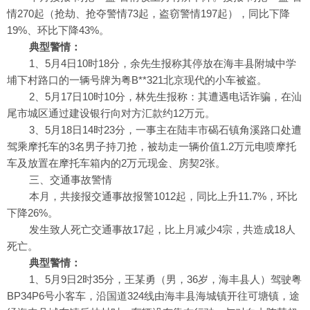
情270起（抢劫、抢夺警情73起，盗窃警情197起），同比下降
19%、环比下降43%。
典型警情：
1、5月4日10时18分，余先生报称其停放在海丰县附城中学
埔下村路口的一辆号牌为粤B**321北京现代的小车被盗。
2、5月17日10时10分，林先生报称：其遭遇电话诈骗，在汕
尾市城区通过建设银行向对方汇款约12万元。
3、5月18日14时23分，一事主在陆丰市碣石镇角溪路口处遭
驾乘摩托车的3名男子持刀抢，被劫走一辆价值1.2万元电喷摩托
车及放置在摩托车箱内的2万元现金、房契2张。
三、交通事故警情
本月，共接报交通事故报警1012起，同比上升11.7%，环比
下降26%。
发生致人死亡交通事故17起，比上月减少4宗，共造成18人
死亡。
典型警情：
1、5月9日2时35分，王某勇（男，36岁，海丰县人）驾驶粤
BP34P6号小客车，沿国道324线由海丰县海城镇开往可塘镇，途