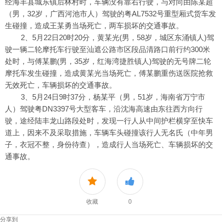
经海丰县城东镇后林村时，车辆没有靠右行驶，与对向由陈某超
（男，32岁，广西河池市人）驾驶的粤AL7532号重型厢式货车发
生碰撞，造成王某勇当场死亡，两车损坏的交通事故。
2、5月22日20时20分，黄某光(男，58岁，城区东涌镇人)驾
驶一辆二轮摩托车行驶至汕遮公路市区段品清路口前行约300米
处时，与傅某鹏(男，35岁，红海湾捷胜镇人)驾驶的无号牌二轮
摩托车发生碰撞，造成黄某光当场死亡，傅某鹏重伤送医院抢救
无效死亡，车辆损坏的交通事故。
3、5月24日9时37分，杨某平（男，51岁，海南省万宁市
人）驾驶粤DN3397号大型客车，沿沈海高速由东往西方向行
驶，途经陆丰龙山路段处时，发现一行人从中间护栏横穿至快车
道上，因来不及采取措施，车辆车头碰撞该行人无名氏（中年男
子，衣冠不整，身份待查），造成行人当场死亡、车辆损坏的交
通事故。
收藏
0
分享到