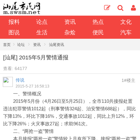
报料
论点
资讯
热点
文化
图说
生活
杂烩
便民
汽车
›
›
›
首页
论坛
资讯
汕尾资讯
[汕尾] 2015年5月警情通报
查看:
64177
传说
1#楼主
2015-5-27 16:58:13
一、警情概况
2015年5月份（4月26日至5月25日），全市110共接报处置
违法犯罪警情1012起（刑事警情324起、治安警情688起），同比
下降13%，环比下降16%，交通事故1012起，同比上升12%，环
比下降26%；火灾事故27起；求助961次。
二、“两抢一盗”警情
本月接报“两抢一盗”警情较上月有所下降。接报“两抢一盗”警