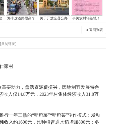
全
海丰这道路限高车
关于开放全县公办
事关农村宅基地！
返回列表
[复制链接]
镇仁家村
改革要动力，盘活资源促振兴，因地制宜发展特色
仅14.8万元，2023年村集体经济收入31.8万
行一年三熟的“稻稻薯”“稻稻菜”轮作模式；发动
收入约1600元，比种植普通水稻增加800元；冬