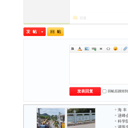
回复
|
回帖后跳转
发表回复
海 丰
逯峰
科学
请医