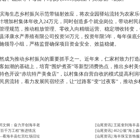
生态乡村振兴示范带辐射效应，将农业园驿站流转为农家乐餐厅
预计增加村集体年收入24万元，同时创造多个就业岗位，带动村
管理规范，推动粗放管理、零收入向精细运营、稳定增收转变，
县泽康水产养殖有限公司投资50万元，投资年限5年，每年保底
施领导小组，严格监督确保项目资金安全、效益稳健。
成为推动乡村振兴的重要抓手之一。近年来，仁家村致力打造
客如潮的基础上，培育“围炉煮茶”等新型消费热点，推出乡村
特色开设“赤坑特产美食店”，以村集体自营自收的模式提高利
置民房流转，着力发展民宿经济，让“过路客”变“过夜客”，推动
楼主热帖
郭文炯：奋力开创海丰老
[汕尾资讯]
王延奎到海丰县
“百千万工程”推进情况
[汕尾资讯]
462公顷“海上
—看海丰县红宫红场旧址
[汕尾资讯]
海丰珠宝首饰服