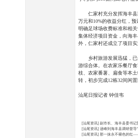
仁家村充分发挥海丰县滨海
万元和10%的收益分红，
明确足球场收费标准和相关
集体经济项目资金，向海丰
民
外，仁家村还成立了项目实
乡村旅游发展迅猛，已然
游综合体。在农家乐餐厅食
枝、农家番薯、扁食等本土
转，初步完成12栋32间闲
汕尾日报记者 钟佳韦
网
[汕尾资讯]
副市长、海丰县委书记
[汕尾资讯]
逯峰到海丰县调研督导
[汕尾资讯]
那一抹永不褪色的红—