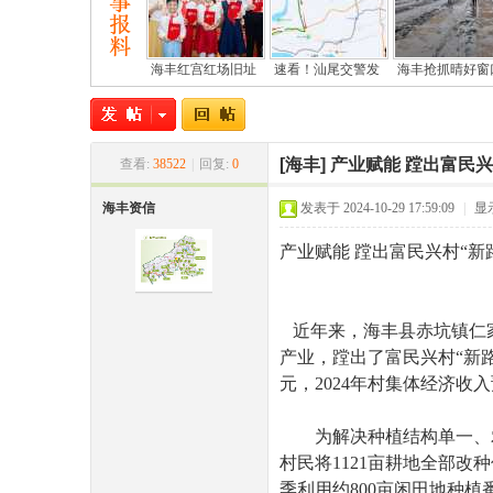
海丰红宫红场旧址
速看！汕尾交警发
海丰抢抓晴好窗
[海丰]
产业赋能 蹚出富民兴
查看:
38522
|
回复:
0
尾
海丰资信
发表于 2024-10-29 17:59:09
|
显
产业赋能 蹚出富民兴村“
近年来，海丰县赤坑镇仁家
产业，蹚出了富民兴村“新路子
元，2024年村集体经济收
市
为解决种植结构单一、农业
村民将1121亩耕地全部改
季利用约800亩闲田地种植