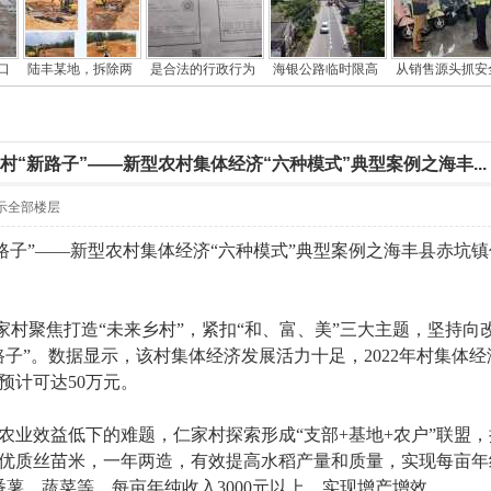
口
陆丰某地，拆除两
是合法的行政行为
海银公路临时限高
从销售源头抓安
村“新路子”——新型农村集体经济“六种模式”典型案例之海丰...
示全部楼层
新路子”——新型农村集体经济“六种模式”典型案例之海丰县赤坑
村聚焦打造“未来乡村”，紧扣“和、富、美”三大主题，坚持向
”。数据显示，该村集体经济发展活力十足，2022年村集体经济收入
入预计可达50万元。
效益低下的难题，仁家村探索形成“支部+基地+农户”联盟，推
种优质丝苗米，一年两造，有效提高水稻产量和质量，实现每亩年纯
番薯、蔬菜等，每亩年纯收入3000元以上，实现增产增效。