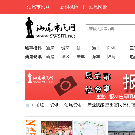
汕尾市民网
|
新浪微博
|
汕尾网警
城事报料
汕尾
城区
陆丰
海丰
陆河
三
汕尾资讯
汕尾
城区
陆丰
海丰
陆河
热
论坛
资讯
汕尾资讯
产业赋能 蹚出富民兴村“新
汕
»
›
›
›