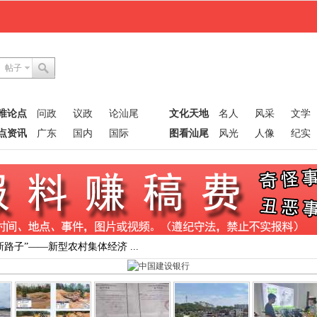
帖子
唯论点
问政
议政
论汕尾
文化天地
名人
风采
文学
点资讯
广东
国内
国际
图看汕尾
风光
人像
纪实
路子”——新型农村集体经济 ...