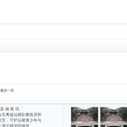
到最后一页
 县 城 夜 讯
会见粤超汕尾队教练员和
防艾，守护汕尾青少年与
生用正楷书写病历