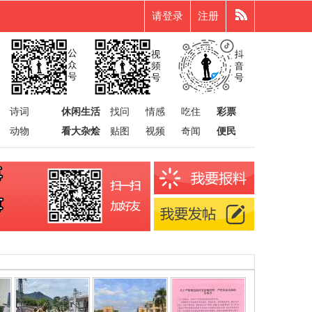
请登录
注册
诗词
休闲生活
找问
情感
吃住
彩票
动物
看大杂烩
贴图
视频
奇闻
便民