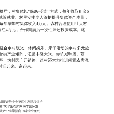
，村集体以“保底+分红”方式，每年收取租金6
民就近就业。村里安排专人管护提升集体资产质量，
每年增加村集体收入4万元。该村合理使用壮大村
分红4万元，合作期满后一次性归还投资成本。此
融合乡村观光、休闲娱乐、亲子活动的乡村多元旅
美食街产业矩阵，汇聚丰隆大米、赤坑咸鸭蛋、荔
润率，为村民广开销路。该村还大力推进闲置农房流
乡村旺起来、富起来。
调研督导中央第四生态环境保护
森林”筑牢生态屏障 海丰国际重
装产业春季招商 39家企业签约