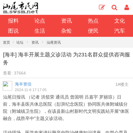
报料
论点
资讯
热点
文化
图说
生活
杂烩
便民
汽车
›
›
›
首页
论坛
资讯
汕尾资讯
[海丰] 海丰开展主题义诊活动 为231名群众提供咨询服
务
查看:
37664
海丰资信
1#楼主
2024-11-6 17:17:05
汕尾日报讯 （记者 洪笳荣 通讯员 曾国明 吕嘉宇 罗丽琼）日
前，海丰县医共体总医院（彭湃纪念医院）协同医共体附城镇分
院（附城镇卫生院），在该县新山村新时代文明实践站开展“体医
融合，战胜卒中”主题义诊活动。
活动现场，医学专家进行脑卒中防治健康知识讲座，向群众普及