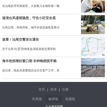
在汕尾的寻常家庭里，大多数儿女都怀着一颗
速清台风遗留隐患，守住小区安全底
台风过境，风雨停歇，城市本该迅速恢复整洁
速看！汕尾交警发出通告
关于台风“红霞”防御复盘演练道路交通管制
海丰抢抓晴好窗口期 补种晚稻筑牢粮
连日来，我县高度重视农业灾后复产工作，坚
首页
登录
注册
|
|
简易版
触屏版
电脑版
© 汕尾市民网.