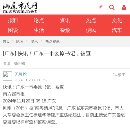
报料
论点
资讯
热点
文化
图说
生活
杂烩
便民
汽车
›
›
›
首页
论坛
资讯
热点资讯
[广东] 快讯！广东一市委原书记，被查
查看:
85999
无脚蛇
1#楼主
2024-11-20 10:19:52
快讯！广东一市委原书记，被查
南方都市报
2024年11月20日 09:18 广东
刚刚（20日）据“南粤清风”消息，广东省东莞市委原书记、市人
大常委会原主任徐建华涉嫌严重违纪违法，目前正接受广东省纪
委监委纪律审查和监察调查。