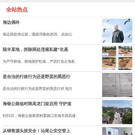
全站热点
海边偶吟
海边风软净尘嚣，缓踏浮礁俗虑消。 此刻心
陆丰某地，拆除两处违规私建“生基
为严守林地、耕地保护红线，严厉打击占地私
是合法的行政行为还是野蛮的黑恶行
是合法的行政行为还是野蛮的黑恶行径 地方
海银公路临时限高龙门架启用 守护道
8月5日，海银公路新望村委路口至海丰西高速
从销售源头抓安全！汕尾公安交管上