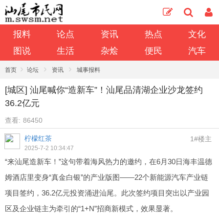
报料
论点
资讯
热点
文化
图说
生活
杂烩
便民
汽车
›
›
›
首页
论坛
资讯
城事报料
[城区] 汕尾喊你“造新车”！汕尾品清湖企业沙龙签约
36.2亿元
查看:
86450
柠檬红茶
1#楼主
2025-7-2 10:34:47
“来汕尾造新车！”这句带着海风热力的邀约，在6月30日海丰温德
姆酒店里变身“真金白银”的产业版图——22个新能源汽车产业链
项目签约，36.2亿元投资涌进汕尾。此次签约项目突出以产业园
区及企业链主为牵引的“1+N”招商新模式，效果显著。