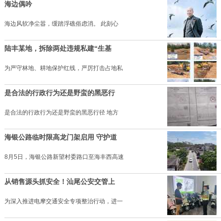
海边偶吟
海边风软净尘嚣，缓踏浮礁俗虑消。 此刻心
陆丰某地，拆除两处违规私建“生基
为严守林地、耕地保护红线，严厉打击占地私
是合法的行政行为还是野蛮的黑恶行
是合法的行政行为还是野蛮的黑恶行径 地方
海银公路临时限高龙门架启用 守护道
8月5日，海银公路新望村委路口至海丰西高速
从销售源头抓安全！汕尾公安交管上
为深入推进电摩交通安全专项整治行动，进一