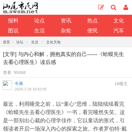
报料
论点
资讯
热点
文化
图说
生活
杂烩
便民
汽车
›
›
›
首页
论坛
生活
文化天地
[文学] 与内心和解，拥抱真实的自己——《蛤蟆先生
去看心理医生》读后感
查看:
95068
冬藏
1#楼主
2025-7-16 10:42:05
最近，利用睡觉之前，以“童心”思维，陆陆续续看完
《蛤蟆先生去看心理医生》一书，看完哑然失笑。这
是一部别出心裁的心理学佳作，它以童话的形式，引
领读者开启一场深入内心的探索之旅。作者罗伯特·戴