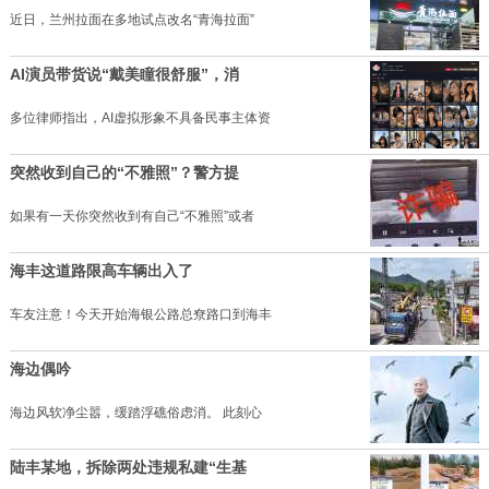
近日，兰州拉面在多地试点改名“青海拉面”
AI演员带货说“戴美瞳很舒服”，消
多位律师指出，AI虚拟形象不具备民事主体资
突然收到自己的“不雅照”？警方提
如果有一天你突然收到有自己“不雅照”或者
海丰这道路限高车辆出入了
车友注意！今天开始海银公路总尞路口到海丰
海边偶吟
海边风软净尘嚣，缓踏浮礁俗虑消。 此刻心
陆丰某地，拆除两处违规私建“生基