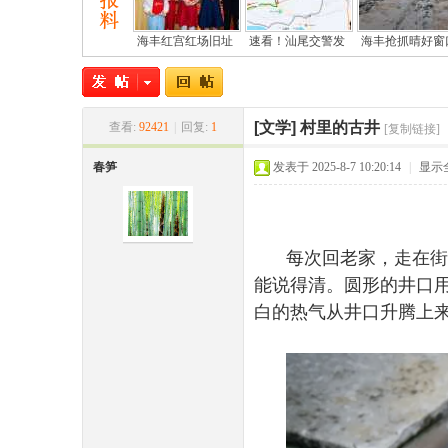
海丰红宫红场旧址
速看！汕尾交警发
海丰抢抓晴好窗
[文学]
村里的古井
查看:
92421
|
回复:
1
[复制链接]
春笋
发表于 2025-8-7 10:20:14
|
显示
尾
每次回老家，走在街
能说得清。圆形的井口
白的热气从井口升腾上
市