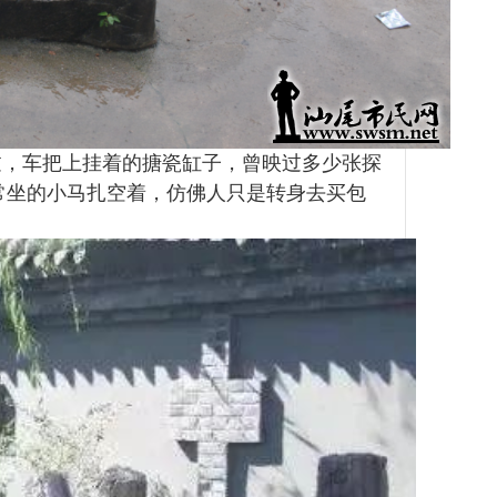
过，车把上挂着的搪瓷缸子，曾映过多少张探
常坐的小马扎空着，仿佛人只是转身去买包