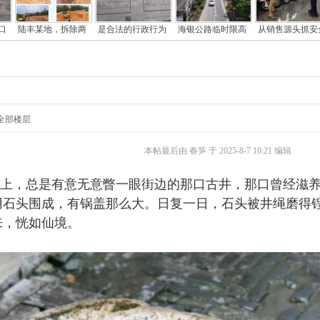
口
陆丰某地，拆除两
是合法的行政行为
海银公路临时限高
从销售源头抓安
全部楼层
本帖最后由 春笋 于 2025-8-7 10:21 编辑
上，总是有意无意瞥一眼街边的那口古井，那口曾经滋
用石头围成，有锅盖那么大。日复一日，石头被井绳磨得
来，恍如仙境。