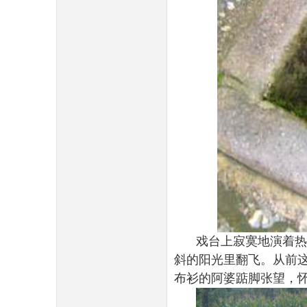
戏台上寂寞地演着热
斜的阳光里翻飞。从前
布衫的阿婆踮脚张望，