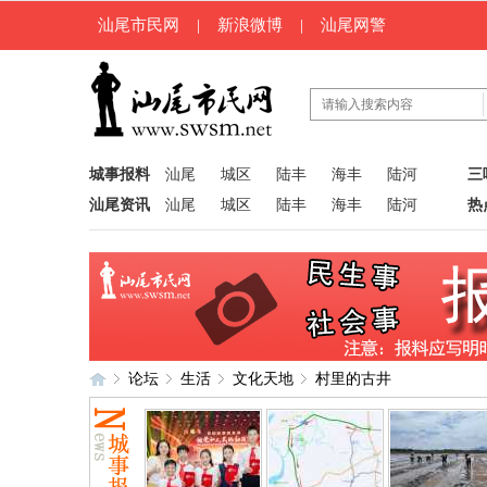
汕尾市民网
|
新浪微博
|
汕尾网警
城事报料
汕尾
城区
陆丰
海丰
陆河
三
汕尾资讯
汕尾
城区
陆丰
海丰
陆河
热
论坛
生活
文化天地
村里的古井
汕
»
›
›
›