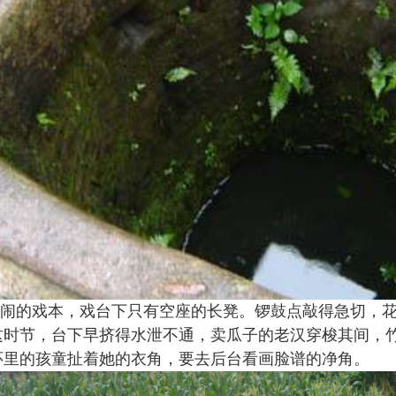
闹的戏本，戏台下只有空座的长凳。锣鼓点敲得急切，
这时节，台下早挤得水泄不通，卖瓜子的老汉穿梭其间，
怀里的孩童扯着她的衣角，要去后台看画脸谱的净角。