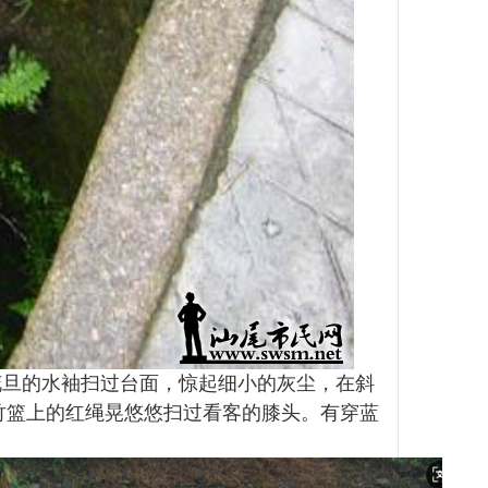
花旦的水袖扫过台面，惊起细小的灰尘，在斜
竹篮上的红绳晃悠悠扫过看客的膝头。有穿蓝