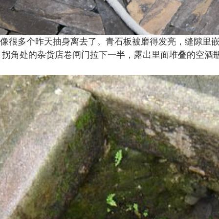
像很多个昨天抽身离去了。青石板被磨得发亮，缝隙里
。拐角处的杂货店卷闸门拉下一半，露出里面堆叠的空酒