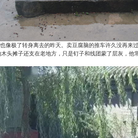
也像极了转身离去的昨天。卖豆腐脑的推车许久没再来
的木头摊子还支在老地方，只是钉子和线团蒙了层灰，他