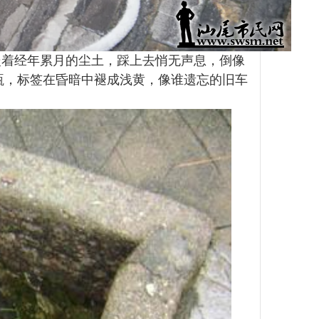
嵌着经年累月的尘土，踩上去悄无声息，倒像
瓶，标签在昏暗中褪成浅黄，像谁遗忘的旧车