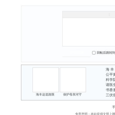
|
回帖后跳转
发表回复
海 丰
公平
科学
请医
书香
海丰这道路限
保护母亲河守
三伏
免责声明：本站提倡文明上