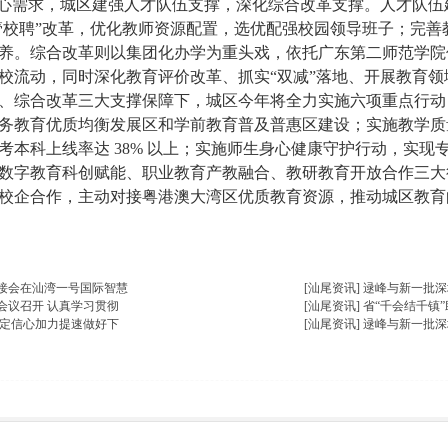
需求，城区建强人才队伍支撑，深化综合改革支撑。人才队伍建
县管校聘”改革，优化教师资源配置，选优配强校园领导班子；完
养。综合改革则以集团化办学为重头戏，依托广东第二师范学院
校流动，同时深化教育评价改革、抓实“双减”落地、开展教育
综合改革三大支撑保障下，城区今年将全力实施六项重点行动
务教育优质均衡发展区和学前教育普及普惠区建设；实施教学质
考本科上线率达 38% 以上；实施师生身心健康守护行动，实
数字教育科创赋能、职业教育产教融合、教研教育开放合作三大
校企合作，主动对接粤港澳大湾区优质教育资源，推动城区教育向
楼主热帖
接会在汕湾一号国际智慧
[汕尾资讯]
逯峰与新一批深
会议召开 认真学习贯彻
[汕尾资讯]
省“千会结千镇”
坚定信心加力提速做好下
[汕尾资讯]
逯峰与新一批深