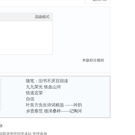
高级模式
本版积分规则
随笔：旧书不厌百回读
九九荣光 铁血山河
悟道迟荣
自信
叶良方先生诗词精选 ——吟韵
乡贤垂范 德泽桑梓——记陶河
放
|
陆即表明您同意本站
管理条例