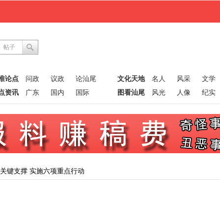
帖子
唯论点
问政
议政
论汕尾
文化天地
名人
风采
文学
点资讯
广东
国内
国际
图看汕尾
风光
人像
纪实
大关键支撑 实施六项重点行动