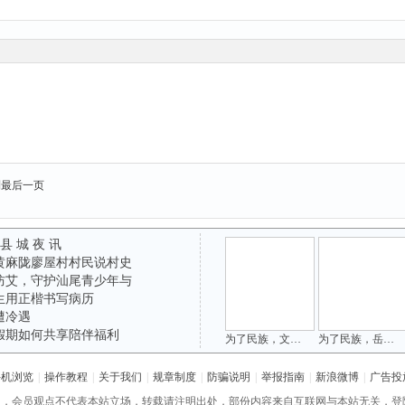
到最后一页
 县 城 夜 讯
黄麻陇廖屋村村民说村史
防艾，守护汕尾青少年与
生用正楷书写病历
遭冷遇
假期如何共享陪伴福利
为了民族，文天祥被俘于方饭亭
为了民族，岳飞冤死于风波亭
手机浏览
|
操作教程
|
关于我们
|
规章制度
|
防骗说明
|
举报指南
|
新浪微博
|
广告投
网，会员观点不代表本站立场，转载请注明出处，部份内容来自互联网与本站无关，登