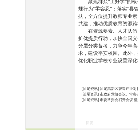
聚焦群众“上好学”的核心
规行为“零容忍”；落实“
扶，全方位提升教师专业素
共建，推动优质教育资源跨
在资源要素、人才队伍、
扩优提质行动，加快全国义
民
分层分类备考，力争今年高
求，建设平安校园。此外，
优化职业学校专业设置深化
[汕尾资讯]
汕尾高新区智造产业对
[汕尾资讯]
市政府党组会议、常务
[汕尾资讯]
市委常委会召开会议 
网
回复