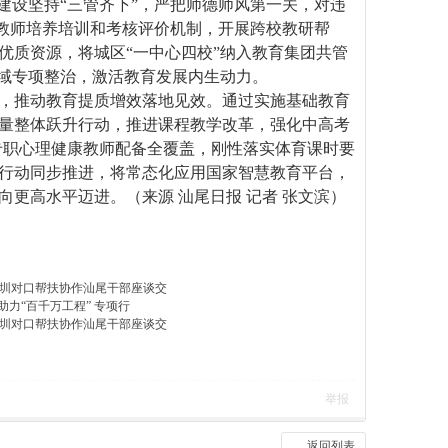
设坚持“三管齐下”，严把师德师风第一关，对违
善教师培养培训和考核评价机制，开展跨校教研帮
优质资源，将城区“一中心四校”纳入教育集团共管
领域专项整治，激活教育发展内生动力。
，推动教育提质增效落地见效。通过实施基础教育
量整体跃升行动，推进课程教学改革，强化中高考
现专职心理健康教师配备全覆盖，刚性落实体育课时要
行动同步推进，将常态化应用国家智慧教育平台，
更高水平迈进。（来源 汕尾日报 记者 张文滨）
圳对口帮扶协作汕尾干部座谈交
助力“百千万工程” 专项行
圳对口帮扶协作汕尾干部座谈交
举报
返回列表