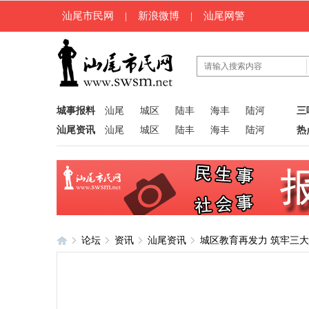
汕尾市民网
|
新浪微博
|
汕尾网警
城事报料
汕尾
城区
陆丰
海丰
陆河
三
汕尾资讯
汕尾
城区
陆丰
海丰
陆河
热
论坛
资讯
汕尾资讯
城区教育再发力 筑牢三
汕
»
›
›
›