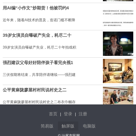
用AI编“小作文”炒期货！他被罚约4
近年来，随着AI技术的普及，造谣门槛不断降
39岁女演员自曝破产失业，耗尽二十
39岁女演员自曝破产失业，耗尽二十年拍戏积
强烈建议父母好好陪伴孩子看完央视1
三伏假期将结束，共享陪伴请继续——强烈建
公平黄麻陇廖屋村村民说村史之二
公平黄麻陇廖屋村村民说村史之二布衣巾帼存
首页
登录
注册
|
|
母忌逢昙开，清风寄相思
简易版
触屏版
电脑版
岁月无声，岁岁念思。每年的八月七日，于我
© 汕尾市民网.