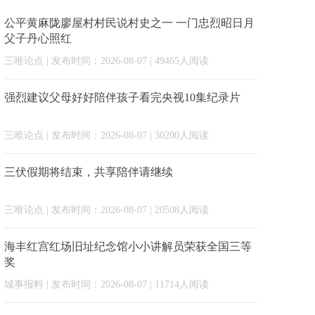
公平黄麻陇廖屋村村民说村史之一 一门忠烈昭日月
父子丹心照红
三唯论点
| 发布时间：2026-08-07 | 49465人阅读
强烈建议父母好好陪伴孩子看完央视10集纪录片
三唯论点
| 发布时间：2026-08-07 | 30200人阅读
三伏假期将结束，共享陪伴请继续
三唯论点
| 发布时间：2026-08-07 | 20508人阅读
海丰红宫红场旧址纪念馆小小讲解员荣获全国三等
奖
城事报料
| 发布时间：2026-08-07 | 11714人阅读