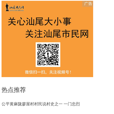
热点推荐
公平黄麻陇廖屋村村民说村史之一 一门忠烈