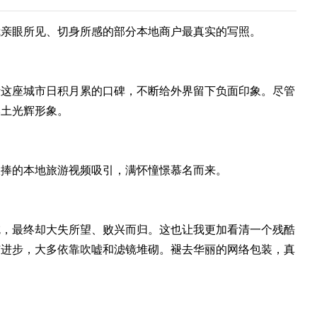
我亲眼所见、切身所感的部分本地商户最真实的写照。
毁这座城市日积月累的口碑，不断给外界留下负面印象。尽管
本土光辉形象。
吹捧的本地旅游视频吸引，满怀憧憬慕名而来。
吃，最终却大失所望、败兴而归。这也让我更加看清一个残酷
与进步，大多依靠吹嘘和滤镜堆砌。褪去华丽的网络包装，真