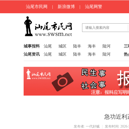
汕尾市民网
|
新浪微博
|
汕尾网警
城事报料
汕尾
城区
陆丰
海丰
陆河
三
汕尾资讯
汕尾
城区
陆丰
海丰
陆河
热
急功近利
发布者:
一代好贼
|
发布时间: 2026-5-