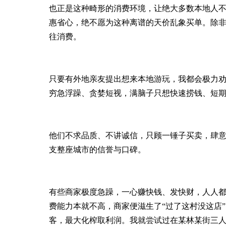
也正是这种畸形的消费环境，让绝大多数本地人
惠省心，绝不愿为这种离谱的天价乱象买单。除
往消费。
只要有外地亲友提出想来本地游玩，我都会极力
穷急浮躁、贪婪短视，满脑子只想快速捞钱、短
他们不求品质、不讲诚信，只顾一锤子买卖，肆
支整座城市的信誉与口碑。
有些商家极度急躁，一心赚快钱、发快财，人人都
费能力本就不高，商家便滋生了“过了这村没这店
客，最大化榨取利润。我就尝试过在某林某街三