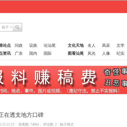
帖子
唯论点
问政
议政
论汕尾
文化天地
名人
风采
文学
点资讯
广东
国内
国际
图看汕尾
风光
人像
纪实
正在透支地方口碑
15 21:23
|
查看数: 74864
|
评论数: 2
|
帖子模式