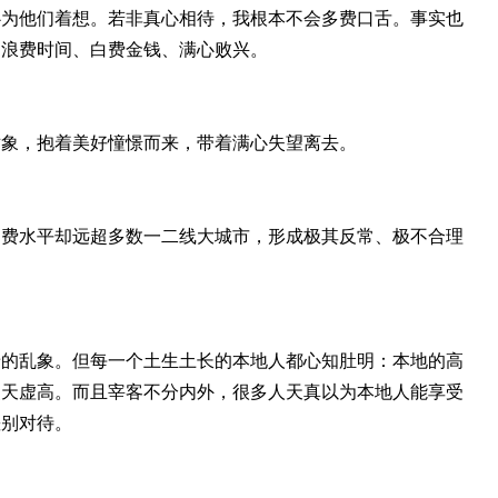
心为他们着想。若非真心相待，我根本不会多费口舌。事实也
是浪费时间、白费金钱、满心败兴。
对象，抱着美好憧憬而来，带着满心失望离去。
消费水平却远超多数一二线大城市，形成极其反常、极不合理
唐的乱象。但每一个土生土长的本地人都心知肚明：本地的高
漫天虚高。而且宰客不分内外，很多人天真以为本地人能享受
差别对待。