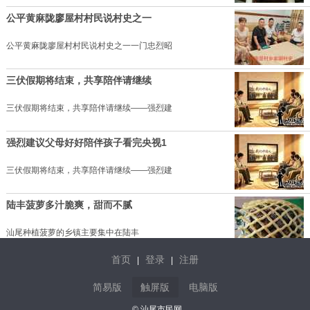
公平黄麻陇廖屋村村民说村史之一
公平黄麻陇廖屋村村民说村史之一一门忠烈昭
三伏假期将结束，共享陪伴请继续
三伏假期将结束，共享陪伴请继续——强烈建
强烈建议父母好好陪伴孩子看完央视1
三伏假期将结束，共享陪伴请继续——强烈建
陆丰菠萝多汁脆爽，甜而不腻
汕尾种植菠萝的乡镇主要集中在陆丰
首页
登录
注册
|
|
海丰红宫红场旧址纪念馆小小讲解员
简易版
触屏版
电脑版
在近日举行的 “党的故事我来讲——
© 汕尾市民网.