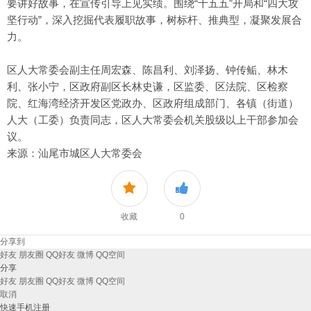
要讲好故事，在宣传引导上见实绩。围绕“十五五”开局和“四大攻
坚行动”，深入挖掘代表履职故事，树标杆、推典型，凝聚发展合
力。
区人大常委会副主任周宏森、陈昌利、刘泽扬、钟传鲘、林木
利、张小宁，区政府副区长林史谦，区监委、区法院、区检察
院、红海湾经济开发区党政办、区政府组成部门、各镇（街道）
人大（工委）负责同志，区人大常委会机关股级以上干部参加会
议。
来源：汕尾市城区人大常委会
收藏
0
分享到
好友
朋友圈
QQ好友
微博
QQ空间
分享
好友
朋友圈
QQ好友
微博
QQ空间
取消
快速手机注册