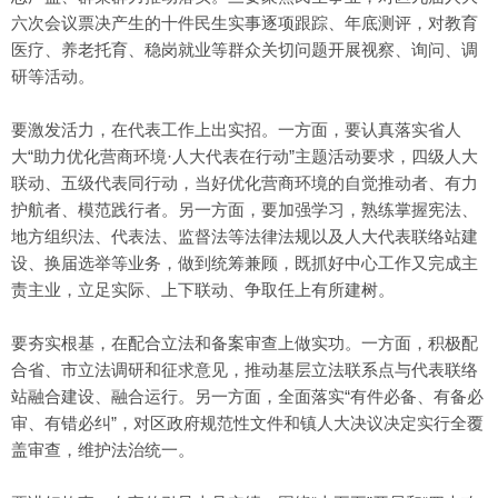
六次会议票决产生的十件民生实事逐项跟踪、年底测评，对教育
医疗、养老托育、稳岗就业等群众关切问题开展视察、询问、调
研等活动。
要激发活力，在代表工作上出实招。一方面，要认真落实省人
大“助力优化营商环境·人大代表在行动”主题活动要求，四级人大
联动、五级代表同行动，当好优化营商环境的自觉推动者、有力
护航者、模范践行者。另一方面，要加强学习，熟练掌握宪法、
地方组织法、代表法、监督法等法律法规以及人大代表联络站建
设、换届选举等业务，做到统筹兼顾，既抓好中心工作又完成主
责主业，立足实际、上下联动、争取任上有所建树。
要夯实根基，在配合立法和备案审查上做实功。一方面，积极配
合省、市立法调研和征求意见，推动基层立法联系点与代表联络
站融合建设、融合运行。另一方面，全面落实“有件必备、有备必
审、有错必纠”，对区政府规范性文件和镇人大决议决定实行全覆
盖审查，维护法治统一。