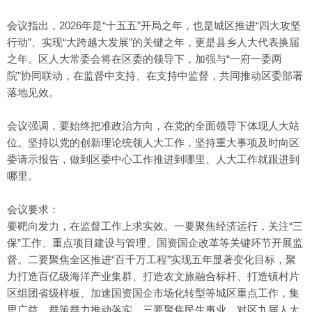
会议指出，2026年是“十五五”开局之年，也是城区推进“四大攻坚
行动”、实现“大跨越大发展”的关键之年，更是县乡人大代表换届
之年。区人大常委会将在区委的领导下，加强与“一府一委两
院”协同联动，在监督中支持、在支持中监督，共同推动区委部署
落地见效。
会议强调，要始终把准政治方向，在党的全面领导下体现人大站
位。坚持以党的创新理论统领人大工作，坚持重大事项及时向区
委请示报告，做到区委中心工作推进到哪里、人大工作就跟进到
哪里。
会议要求：
要靶向发力，在监督工作上求实效。一要聚焦经济运行，关注“三
保”工作、重点项目建设与管理、国资国企改革等关键环节开展监
督。二要聚焦全区推进“百千万工程”实现五年显著变化目标，聚
力打造百亿级海洋产业集群、打造农文旅融合标杆、打造镇村片
区组团省级样板、加速国资国企市场化转型等城区重点工作，集
思广益、群策群力推动落实。三要聚焦民生事业，对区九届人大