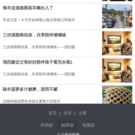
海丰这道路限高车辆出入了
车友注意！今天开始海银公路总尞路口到海丰
三伏假期将结束，共享陪伴请继续
三伏假期将结束，共享陪伴请继续——强烈建
强烈建议父母好好陪伴孩子看完央视1
三伏假期将结束，共享陪伴请继续——强烈建
陆丰菠萝多汁脆爽，甜而不腻
汕尾种植菠萝的乡镇主要集中在陆丰
首页
登录
注册
|
|
海丰红宫红场旧址纪念馆小小讲解员
简易版
触屏版
电脑版
在近日举行的 “党的故事我来讲——
© 汕尾市民网.