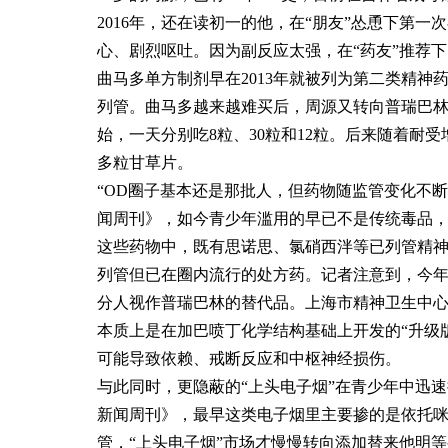
2016年，还在读初一的他，在“朋友”怂恿下第
心、剧烈呕吐。因为副反应太强，在“药友”推荐下，
曲马多单方制剂早在2013年就被列为第二类精神
列管。曲马多越来越难买后，周源又转向普瑞巴林
始，一天分别吃8粒、30粒和12粒。后来随着耐受
多粒甘草片。
“OD圈子基本还是那批人，但药物随监管变化不
闻周刊》，如今青少年滥用的早已不是传统毒品
这些药物中，既有思诺思、氯硝西泮等已列管精
列管但已在圈内流行的处方药。记者注意到，今年
分人视作普瑞巴林的替代品。上海市精神卫生中
本质上是在加巴喷丁化学结构基础上开发的“升级
可能导致依赖、戒断反应和中枢神经损伤。
与此同时，更隐蔽的“上头电子烟”在青少年中迅
新闻周刊》，最早这类电子烟里主要掺的是依托
管，“上头电子烟”市场才慢慢转向添加替来他明