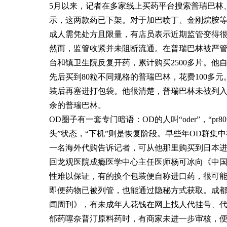
5月以来，记者在多家线上买药平台搜索普瑞巴林
示，这两款药已下架。对于加巴喷丁、金刚烷胺
成人需凭处方且限量，有店员表示近期监管变得
然而，监管收紧并未阻断流通。在普瑞巴林被严管
台和镇卫生院反复开药，累计购买2500多片。他
先后买到80粒不同规格的普瑞巴林，花费100多
装后再塞进打包袋。他很清楚，普瑞巴林未被列入第
余的普瑞巴林。
OD圈子有一套专门暗语：OD的人叫“oder”，“p
头”状态，“下机”则是恢复阶段。早些年OD群集
一名海外代购告诉记者，可从他那里购买到日本进
回龙观医院成瘾医学中心主任医师杨可冰向《中
性难以保证，有的换个包装便自称进口药，很可能
即便药物已被列管，也能通过隐秘方式获取。成
闻周刊》，有未成年人花钱在网上找人代挂号、代
郁药噻奈普汀原料药时，有商家未进一步审核，便