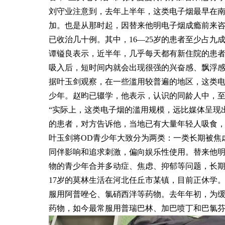
刘守业注意到，去年上半年，这类电子烟最早在南
加。也是从那时起，因替来他明电子烟成瘾前来
已收治几十例。其中，16—25岁的患者至少占九
谭镒良表示，近半年，几乎每天都有新住院的患
吸入后，短时间内就会出现很强的兴奋感、飘浮
据叶玉剑观察，在一些滥用较普遍的地区，这类
少年。赵昀已辍学，他表示，认识的同龄人中，
“实际上，这类电子烟的滥用规模，远比媒体呈现
的患者，对方告诉他，当地已有大量年轻人吸食
叶玉剑将OD青少年大致分为两类：一类长期被焦
同伴影响和追求刺激，偏向娱乐性使用。替来他明
物的青少年合并多动症、焦虑、抑郁等问题，长期
17岁的莫林生活在河北任丘市某镇，目前正休学
服用阿普唑仑、氯硝西泮等药物。去年年初，为缓
药物，如今最常服用普瑞巴林、加巴喷丁和巴氯