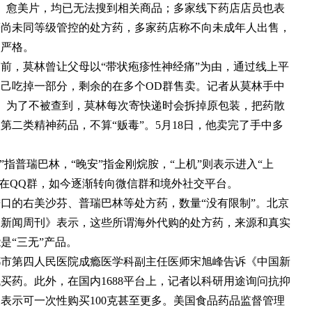
、愈美片，均已无法搜到相关商品；多家线下药店店员也表
等尚未同等级管控的处方药，多家药店称不向未成年人出售，
很严格。
前，莫林曾让父母以“带状疱疹性神经痛”为由，通过线上平
自己吃掉一部分，剩余的在多个OD群售卖。记者从莫林手中
元。为了不被查到，莫林每次寄快递时会拆掉原包装，把药散
二类精神药品，不算“贩毒”。5月18日，他卖完了手中多
r80”指普瑞巴林，“晚安”指金刚烷胺，“上机”则表示进入“上
中在QQ群，如今逐渐转向微信群和境外社交平台。
口的右美沙芬、普瑞巴林等处方药，数量“没有限制”。北京
国新闻周刊》表示，这些所谓海外代购的处方药，来源和真实
是“三无”产品。
都市第四人民医院成瘾医学科副主任医师宋旭峰告诉《中国新
买药。此外，在国内1688平台上，记者以科研用途询问抗抑
表示可一次性购买100克甚至更多。美国食品药品监督管理