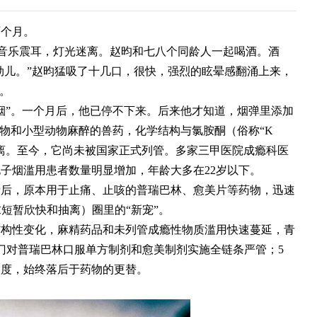
两个月。
，音乐震耳，灯光迷离。赵昀和七八个同龄人一起喝酒。酒
得劲儿。”赵昀猛吸了十几口，很快，强烈的眩晕感翻涌上来，
。
烟”。一个月后，他已停不下来。后来他才知道，烟弹里添加
宠物和小型动物麻醉的兽药，化学结构与氯胺酮（俗称“K
离。至今，它尚未被国家正式列管。多家三甲医院成瘾科医
子烟滥用患者数量明显增加，年龄大多在22岁以下。
录后，原本用于止痛、止咳的普瑞巴林、愈美片等药物，迅速
追求短暂欣快和抽离）圈里的“新宠”。
现结构性变化，麻精药品和未列管成瘾性物质滥用快速蔓延，青
门对普瑞巴林口服单方制剂和愈美制剂实施全链条严管；5
速度，始终落后于药物的更替。