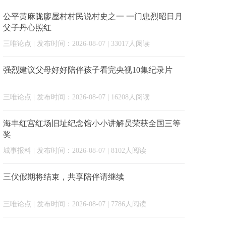
公平黄麻陇廖屋村村民说村史之一 一门忠烈昭日月
父子丹心照红
三唯论点
| 发布时间：2026-08-07 | 33017人阅读
强烈建议父母好好陪伴孩子看完央视10集纪录片
三唯论点
| 发布时间：2026-08-07 | 16208人阅读
海丰红宫红场旧址纪念馆小小讲解员荣获全国三等
奖
城事报料
| 发布时间：2026-08-07 | 8102人阅读
三伏假期将结束，共享陪伴请继续
三唯论点
| 发布时间：2026-08-07 | 7786人阅读