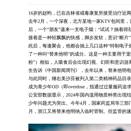
16岁的赵昀，已在吉林省戒毒康复所接受治疗近
去年2月，一个深夜，北方某地一家KTV包间里
后，一个“朋友”递来一支电子烟：“试试？抽着
接着是一种轻飘飘的快感，脚步发软，意识“断片”
此后，每逢聚会，他都会抽上几口这种“特制电子
了一种叫“替来他明”的成分。这是一种主要用于
粉”）相似，人吸食后会出现幻视、幻听和意识游
生告诉《中国新闻周刊》，去年以来，替来他明电
与此同时，继右美沙芬被列入第二类精神药品目
成为青少年OD（即overdose，指通过过量服药
公安部数据显示，2024年国内滥用物质种类出
少年问题尤为突出。今年4月，国家药监局等三部
月，浙江又将替来他明纳入临时管制。但监管的