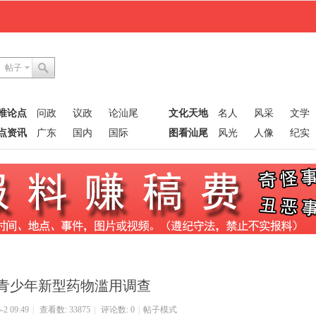
帖子
唯论点
问政
议政
论汕尾
文化天地
名人
风采
文学
点资讯
广东
国内
国际
图看汕尾
风光
人像
纪实
青少年新型药物滥用调查
2 09:49
|
查看数: 33875
|
评论数: 0
|
帖子模式