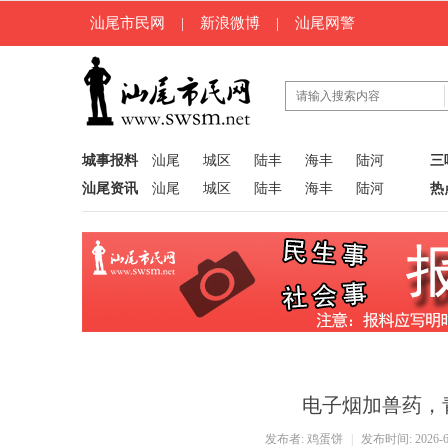
汕尾市民网
|
新浪微博
|
汕尾网警
城事报料
汕尾
城区
陆丰
海丰
陆河
三
汕尾资讯
汕尾
城区
陆丰
海丰
陆河
热
电子烟加兽药，
发布者:
鸡蛋饼
|
发布时间: 2026-6-