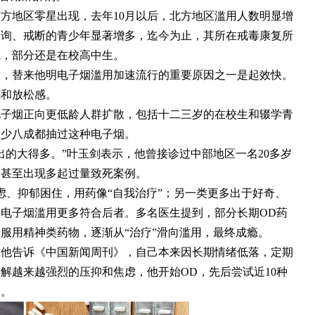
方地区零星出现，去年10月以后，北方地区滥用人数明显增
咨询、戒断的青少年显著增多，迄今为止，其所在戒毒康复所
成，部分还是在校高中生。
者，替来他明电子烟滥用加速流行的重要原因之一是起效快。
感和放松感。
电子烟正向更低龄人群扩散，包括十二三岁的在校生和辍学青
至少八成都抽过这种电子烟。
出的大得多。”叶玉剑表示，他曾接诊过中部地区一名20多岁
，甚至出现多起过量致死案例。
虑、抑郁困住，用药像“自我治疗”；另一类更多出于好奇、
电子烟滥用更多符合后者。多名医生提到，部分长期OD药
服用精神类药物，逐渐从“治疗”滑向滥用，最终成瘾。
。他告诉《中国新闻周刊》，自己本来因长期情绪低落，定期
解越来越强烈的压抑和焦虑，他开始OD，先后尝试近10种
芬。