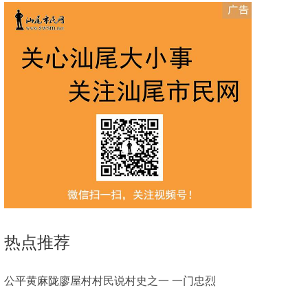
热点推荐
公平黄麻陇廖屋村村民说村史之一 一门忠烈