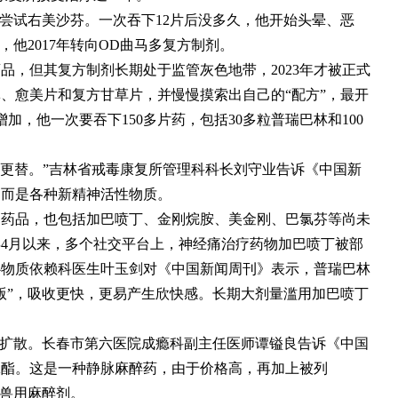
一次尝试右美沙芬。一次吞下12片后没多久，他开始头晕、恶
他2017年转向OD曲马多复方制剂。
药品，但其复方制剂长期处于监管灰色地带，2023年才被正式
、愈美片和复方甘草片，并慢慢摸索出自己的“配方”，最开
增加，他一次要吞下150多片药，包括30多粒普瑞巴林和100
断更替。”吉林省戒毒康复所管理科科长刘守业告诉《中国新
，而是各种新精神活性物质。
神药品，也包括加巴喷丁、金刚烷胺、美金刚、巴氯芬等尚未
4月以来，多个社交平台上，神经痛治疗药物加巴喷丁被部
心物质依赖科医生叶玉剑对《中国新闻周刊》表示，普瑞巴林
版”，吸收更快，更易产生欣快感。长期大剂量滥用加巴喷丁
速扩散。长春市第六医院成瘾科副主任医师谭镒良告诉《中国
咪酯。这是一种静脉麻醉药，由于价格高，再加上被列
等兽用麻醉剂。