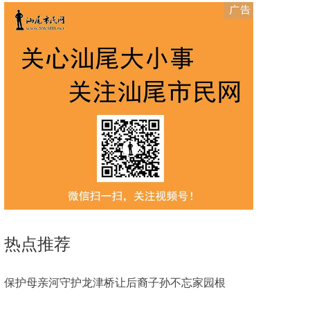
热点推荐
保护母亲河守护龙津桥让后裔子孙不忘家园根