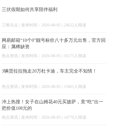
三伏假期如何共享陪伴福利
三唯论点
| 发布时间：2026-08-05 | 24622人阅读
网易邮箱“10个0”靓号标价八十多万元出售，官方回
应：属稀缺资
热点资讯
| 发布时间：2026-08-05 | 16175人阅读
3辆货拉拉拖走20万杜卡迪，车主完全不知情！
热点资讯
| 发布时间：2026-08-05 | 15661人阅读
冲上热搜！女子在山姆花40元买披萨，竟“吃”出一
把价值108元的
热点资讯
| 发布时间：2026-08-05 | 14770人阅读