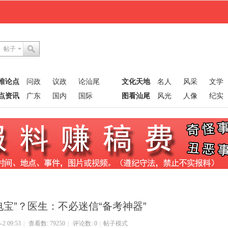
帖子
唯论点
问政
议政
论汕尾
文化天地
名人
风采
文学
点资讯
广东
国内
国际
图看汕尾
风光
人像
纪实
宝”？医生：不必迷信“备考神器”
2 09:53
|
查看数: 79250
|
评论数: 0
|
帖子模式