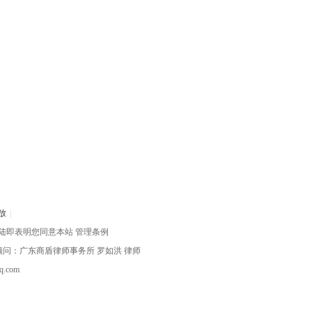
放
|
陆即表明您同意本站
管理条例
律顾问：广东商盾律师事务所
罗如洪
律师
com