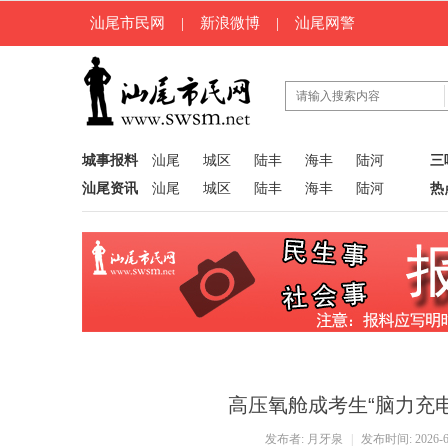
汕尾市民网
|
新浪微博
|
汕尾网警
城事报料
汕尾
城区
陆丰
海丰
陆河
三
汕尾资讯
汕尾
城区
陆丰
海丰
陆河
热
高压氧舱成考生“脑力充电
发布者:
月牙泉
|
发布时间: 2026-6-