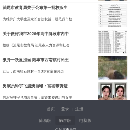
汕尾市教育局关于公布第一批校服生
为维护广大学生及家长合法权益，规范我市校
关于做好我市2026年高中阶段市内中
根据《汕尾市教育局 汕尾市人力资源和社会
纵身一跃显担当 陆丰市西南镇村民王
近日，西南镇石艮村一名3岁女童在河边
男演员钟宇飞崩溃自曝：富婆带资进
男演员钟宇飞崩溃自曝：富婆带资进组当女主
首页
登录
注册
|
|
“不建议大家买深色蛋糕”上热搜，
简易版
触屏版
电脑版
近日，“不建议大家买深色蛋糕”的话题登上
© 汕尾市民网.