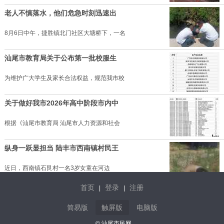
老人不慎落水，他们危急时刻迅速出
8月6日中午，捷胜镇北门社区大塘桥下，一名
汕尾市教育局关于公布第一批校服生
为维护广大学生及家长合法权益，规范我市校
关于做好我市2026年高中阶段市内中
根据《汕尾市教育局 汕尾市人力资源和社会
纵身一跃显担当 陆丰市西南镇村民王
近日，西南镇石艮村一名3岁女童在河边
首页
登录
注册
|
|
男演员钟宇飞崩溃自曝：富婆带资进
简易版
触屏版
电脑版
男演员钟宇飞崩溃自曝：富婆带资进组当女主
© 汕尾市民网.