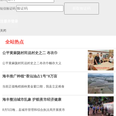
短信验证码
关闭
全站热点
公平黄麻陇村民说村史之二 布衣巾
公平黄麻陇村民说村史之二布衣巾帼存大义
海丰推广种植“香汕油占1号”8万亩
当前正值晚稻插秧黄金窗口期，我县立足粮食
海丰整治城市乱象 护航夜市经济健康
8月5日晚，县城市管理和综合执法局开展夜市