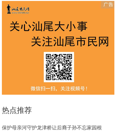
热点推荐
保护母亲河守护龙津桥让后裔子孙不忘家园根