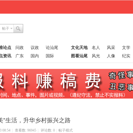
帖子
唯论点
问政
议政
论汕尾
文化天地
名人
风采
文学
点资讯
广东
国内
国际
图看汕尾
风光
人像
纪实
“美”生活，升华乡村振兴之路
 08:54
|
查看数: 96945
|
评论数: 0
|
帖子模式