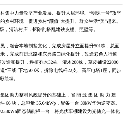
集中力量攻坚产业发展、提升人居环境。“明珠一号”攻坚
的乡村环境，促进乡村“颜值”大提升、群众生活“美”起来。
垃圾，清洁村庄，拆除乱搭乱建铁皮棚、照壁等。
，融合本地制盐文化，完成房屋外立面提升501栋，总面
814米，完成前进北路和东兴路口绿化提升，改造彩色人行道
造和提升，种植乔木32株，灌木200株，草皮铺设22000
“三线”下地500米，拆除电线杆22支、高压电塔1座，同步
化彩绘墙。
力整村风貌提升的基础上，省 能 源 集 团 助 力 建
 66 块，总容量 35.64kWp，配备一台 30kW华为逆变器。
kW/233kWh固态储能柜一台，将光伏车棚建设为光储充一体化