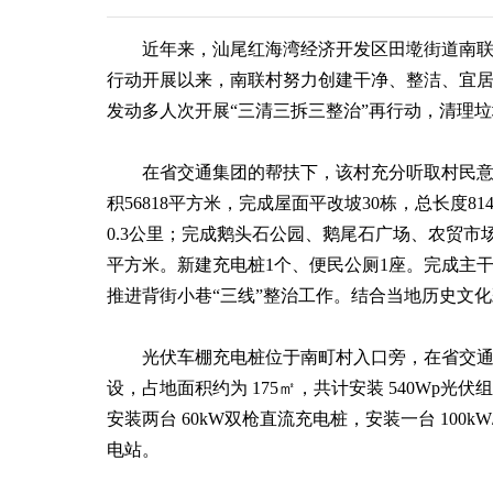
近年来，汕尾红海湾经济开发区田墘街道南联村
行动开展以来，南联村努力创建干净、整洁、宜居
发动多人次开展“三清三拆三整治”再行动，清理
在省交通集团的帮扶下，该村充分听取村民意见
积56818平方米，完成屋面平改坡30栋，总长度
0.3公里；完成鹅头石公园、鹅尾石广场、农贸市场改
平方米。新建充电桩1个、便民公厕1座。完成主干道
推进背街小巷“三线”整治工作。结合当地历史文
光伏车棚充电桩位于南町村入口旁，在省交通集团助
设，占地面积约为 175㎡，共计安装 540Wp光伏组件
安装两台 60kW双枪直流充电桩，安装一台 100
电站。