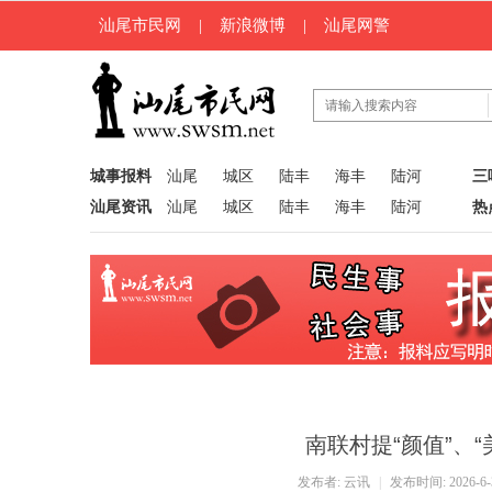
汕尾市民网
|
新浪微博
|
汕尾网警
城事报料
汕尾
城区
陆丰
海丰
陆河
三
汕尾资讯
汕尾
城区
陆丰
海丰
陆河
热
南联村提“颜值”、
发布者:
云讯
|
发布时间: 2026-6-3