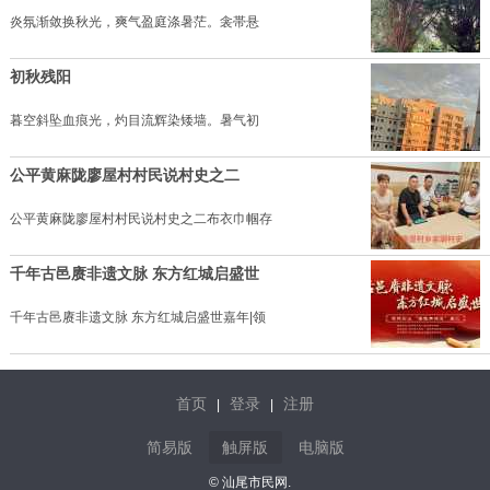
炎氛渐敛换秋光，爽气盈庭涤暑茫。衾帯悬
初秋残阳
暮空斜坠血痕光，灼目流辉染矮墙。暑气初
公平黄麻陇廖屋村村民说村史之二
公平黄麻陇廖屋村村民说村史之二布衣巾帼存
千年古邑赓非遗文脉 东方红城启盛世
千年古邑赓非遗文脉 东方红城启盛世嘉年|领
首页
登录
注册
|
|
简易版
触屏版
电脑版
© 汕尾市民网.