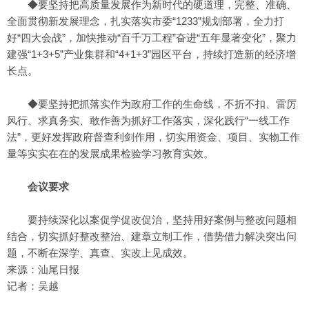
◆要坚持把高质量发展作为新时代的硬道理，完整、准确、
全面贯彻新发展理念，扎实落实市委“1233”规划部署，全力打
好“四大会战”，加快推动“百千万工程”奋进“五年显著变化”，聚力
建强“1+3+5”产业集群和“4+1+3”园区平台，持续打造新的经济增
长点。
◆要坚持把抓落实作为政府工作的生命线，不折不扣、雷厉
风行、求真务实、敢作善为抓好工作落实，深化践行“一线工作
法”，更好发挥政府督查利剑作用，切实用资金、项目、实物工作
量等实实在在的发展成果检验学习教育实效。
会议要求
要持续深化以案促学促改促治，坚持用好案例与整改问题相
结合，切实抓好整改整治、建章立制工作，借势借力解决突出问
题，不断在深学、真查、实改上见成效。
来源：汕尾日报
记者：吴越