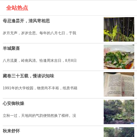
全站热点
母忌逢昙开，清风寄相思
岁月无声，岁岁念思。每年的八月七日，于我
羊城聚喜
八月流夏，岭南风清。恰逢周末吉日，8月8日
藏卷三十五载，慢读识知味
1991年的大学校园，物资尚不丰裕，纸质书籍
心安御秋燥
立秋一过，天地间的气韵便悄然换了模样。没
秋来舒怀