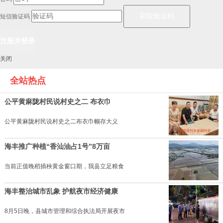
短信验证码
关闭
全站热点
公平黄麻陇村民说村史之二 布衣巾
公平黄麻陇村民说村史之二布衣巾帼存大义
海丰推广种植“香汕油占1号”8万亩
当前正值晚稻插秧黄金窗口期，我县立足粮食
海丰整治城市乱象 护航夜市经济健康
8月5日晚，县城市管理和综合执法局开展夜市