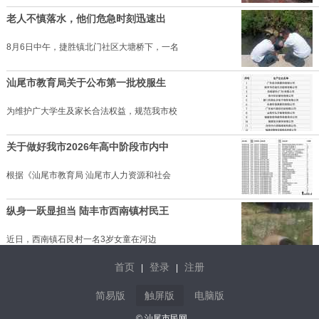
老人不慎落水，他们危急时刻迅速出
8月6日中午，捷胜镇北门社区大塘桥下，一名
汕尾市教育局关于公布第一批校服生
为维护广大学生及家长合法权益，规范我市校
关于做好我市2026年高中阶段市内中
根据《汕尾市教育局 汕尾市人力资源和社会
纵身一跃显担当 陆丰市西南镇村民王
近日，西南镇石艮村一名3岁女童在河边
首页
登录
注册
|
|
男演员钟宇飞崩溃自曝：富婆带资进
简易版
触屏版
电脑版
男演员钟宇飞崩溃自曝：富婆带资进组当女主
© 汕尾市民网.