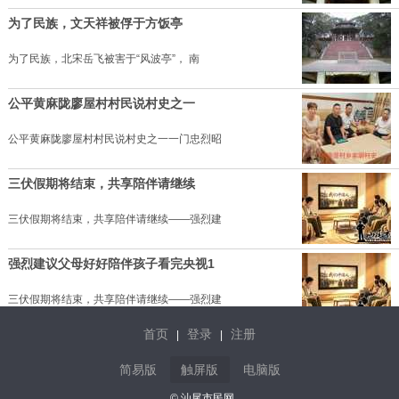
为了民族，文天祥被俘于方饭亭
为了民族，北宋岳飞被害于“风波亭”， 南
公平黄麻陇廖屋村村民说村史之一
公平黄麻陇廖屋村村民说村史之一一门忠烈昭
三伏假期将结束，共享陪伴请继续
三伏假期将结束，共享陪伴请继续——强烈建
强烈建议父母好好陪伴孩子看完央视1
三伏假期将结束，共享陪伴请继续——强烈建
首页
登录
注册
|
|
陆丰菠萝多汁脆爽，甜而不腻
简易版
触屏版
电脑版
汕尾种植菠萝的乡镇主要集中在陆丰
© 汕尾市民网.