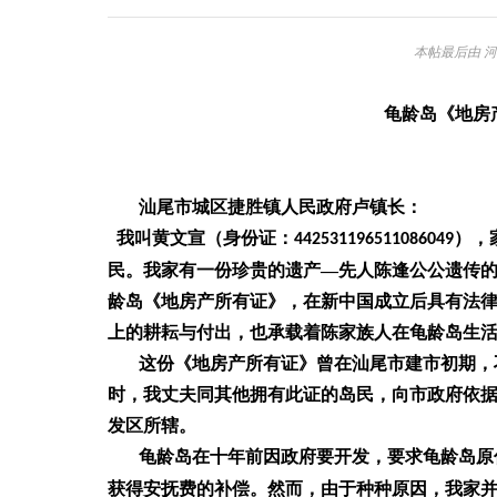
本帖最后由 河柳子
龟龄岛《地房
汕尾市城区捷胜镇人民政府卢镇长：
我叫黄文宣（身份证：
），
442531196511086049
民
。我家有
一份珍贵的遗产
—
先
人
陈
逢公公
遗传
龄岛《
地
房
产
所有
证
》，在新中国成立后
具有法
上的耕耘与付出，也承载着
陈
家族
人在龟龄岛生
这份《地房产所有证》曾在汕尾市建市初期，刁
时，我丈夫同其他拥有此证的岛民，向市政府依
发区所辖。
龟龄岛在十年前因
政府
要开发，
要求
龟龄
岛
原
获得安抚费的补偿。然而，由于种种原因，
我
家