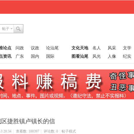
帖子
唯论点
问政
议政
论汕尾
文化天地
名人
风采
文学
点资讯
广东
国内
国际
图看汕尾
风光
人像
纪实
城区捷胜镇卢镇长的信
 20:34
|
查看数: 100397
|
评论数: 0
|
帖子模式