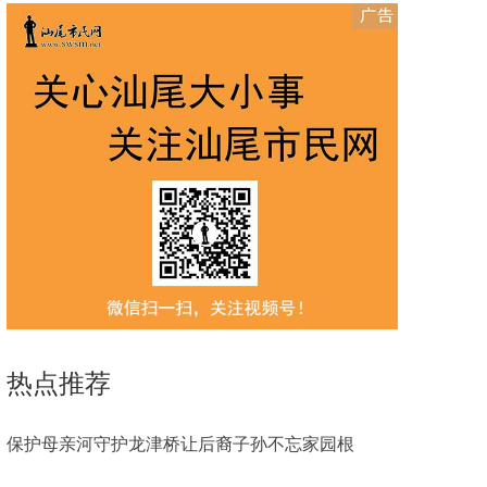
热点推荐
保护母亲河守护龙津桥让后裔子孙不忘家园根