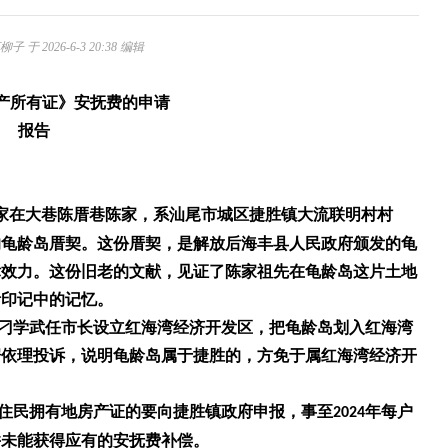
 于 2026-6-3 20:38 编辑
产所有证》安抚费的申请
报告
家
在大巷陈厝巷
陈家，系
汕尾市城区捷胜镇大流联明村村
的龟龄岛厝契。这份厝契，是解放后海丰县人民政府颁发的
龟
律效力。这份
旧
老的文献，见证了陈家祖
先
在
龟龄岛
这片土地
活印记中的
记忆。
学武任市长设立红海湾经济开发区，把龟龄岛划入红海湾
据依理投诉，说明龟龄岛属于捷胜的，方免于属红海湾经济开
住民
拥
有地
房
产证的要向捷胜镇政府
申
报，事至
年每户
2024
并未能获得应有的安抚费
补偿
。