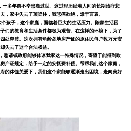
，十
多
年前不幸
患癌
过世
。
这过程历经着人间的长期治疗悲
丧夫，家中失去了顶梁柱，我悲痛欲绝，难于言表。
六个孩子，
这个家庭，面临着巨大的生活压力
。
陈家生活困
孩子们的教育和生活条件都极为艰苦。在这样的环境下，为了
活四处奔波。
这次拥有龟龄岛地房产证的原住民每户
数万元安
们却失去了这个合法权益。
，
恳请
镇
政府能够体谅
我家这一特殊情况
，
寄望于能
得到政
地房产证规定，
给予一定的安抚费
补偿。
帮
帮我们
这个家庭
，
政府的
体恤
关爱下，
我们
这个家能够逐渐走出困境
，走向美好