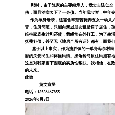
那时，由于
陈家的主要继承人，
我丈夫陈仁全
伤，而且治病欠下了一身债。
当年
我
岁，中年
47
作为
单身母亲，
还需
含辛茹苦抚养
五女一幼儿
苦，住所简陋，
只能向亲戚朋友租借房子居住，
维持家庭生计
和还债
，
我
经常在外打工，为了生
抚费补偿，甚至无《地房产所有证》都有，而我
鉴于以上事实
，作为捷胜镇的一
单身母亲村民
府的关爱
民生
和
体恤民情。按龟龄岛原住民拥有
这
是对
我
家当下困境的实质性帮
扶
。
我
相信，在
的未来。
此致
黄文宣呈
电话：
13536467855
年
月
日
2026
6
3