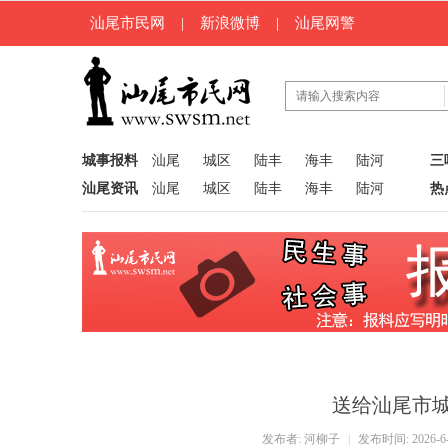
汕尾市民网
|
新浪微博
|
汕尾网警
城事报料
汕尾
城区
陆丰
海丰
陆河
三
汕尾资讯
汕尾
城区
陆丰
海丰
陆河
热
送给汕尾市
发布者:
河柳子
|
发布时间: 2026-6-3