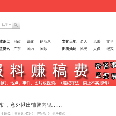
帖子
唯论点
问政
议政
论汕尾
文化天地
名人
风采
文学
点资讯
广东
国内
国际
图看汕尾
风光
人像
纪实
出轨，意外揪出辅警内鬼……
4 10:02
|
查看数: 67246
|
评论数: 0
|
帖子模式