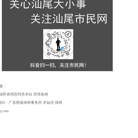
放
|
陆即表明您同意本站
管理条例
律顾问：广东商盾律师事务所
罗如洪
律师
com