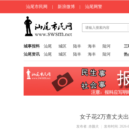
汕尾市民网
|
新浪微博
|
汕尾网警
城事报料
汕尾
城区
陆丰
海丰
陆河
三
汕尾资讯
汕尾
城区
陆丰
海丰
陆河
热
女子花2万查丈夫
发布者:
赤颜犬
|
发布时间: 2026-6-