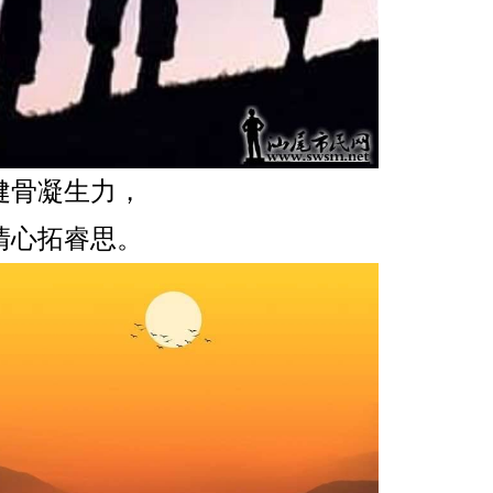
健骨凝生力，
清心拓睿思。