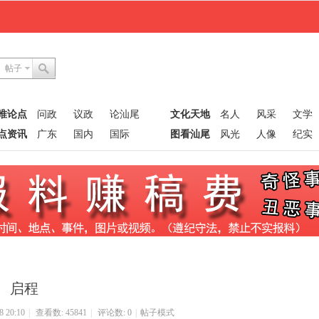
帖子
唯论点
问政
议政
论汕尾
文化天地
名人
风采
文学
点资讯
广东
国内
国际
图看汕尾
风光
人像
纪实
启程
 20:10
|
查看数: 45841
|
评论数: 0
|
帖子模式