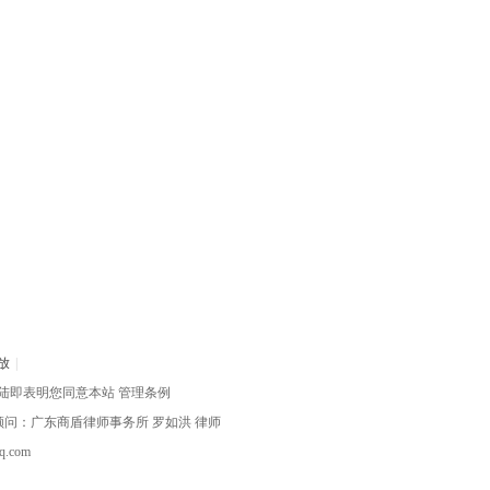
放
|
陆即表明您同意本站
管理条例
律顾问：广东商盾律师事务所
罗如洪
律师
com