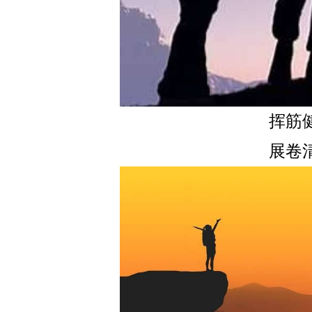
挥筋
展卷