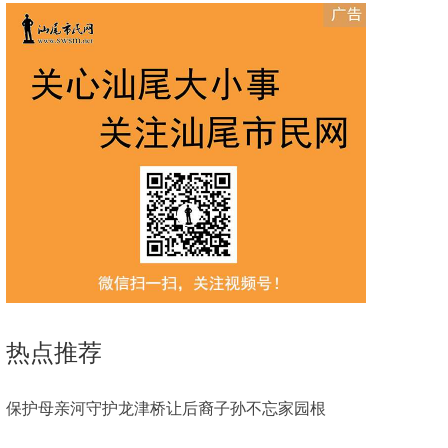
热点推荐
保护母亲河守护龙津桥让后裔子孙不忘家园根