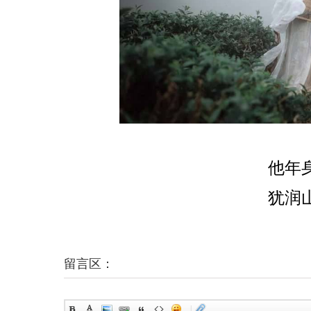
他年
犹润
留言区：
|