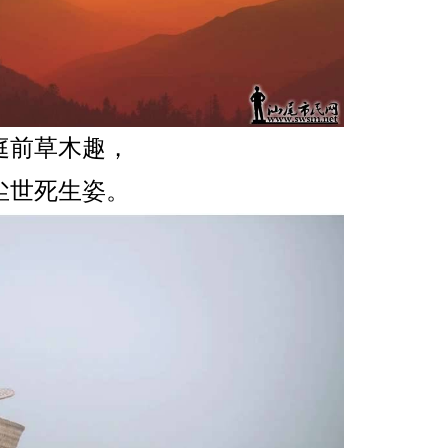
庭前草木趣，
尘世死生姿。