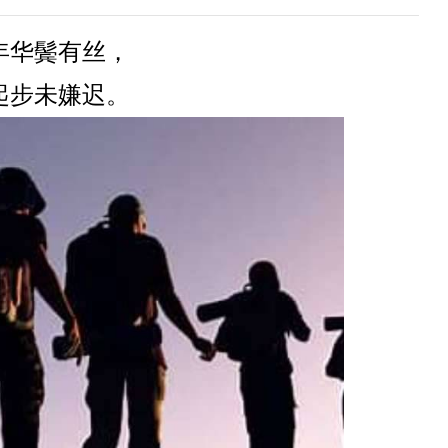
年华鬓有丝，
起步未嫌迟。