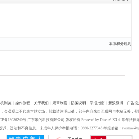
本版积分规则
手机浏览
|
操作教程
|
关于我们
|
规章制度
|
防骗说明
|
举报指南
|
新浪微博
|
广告投
网，会员观点不代表本站立场，转载请注明出处，部份内容来自互联网与本站无关，登
CP备13036240号
广东米的科技有限公司 版权所有 Powered by
Discuz!
X3.4 常年法
诉、违法和不良信息、未成年人保护举报电话：0660-3277345 举报邮箱：swsmw@qq.