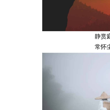
静赏
常怀