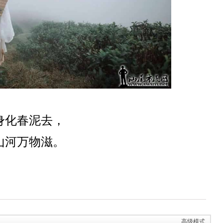
身化春泥去，
山河万物滋。
高级模式