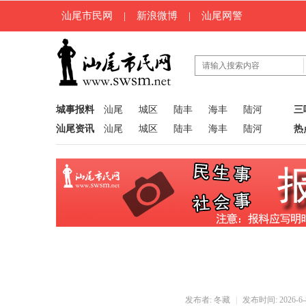
汕尾市民网
|
新浪微博
|
汕尾网警
城事报料
汕尾
城区
陆丰
海丰
陆河
三
汕尾资讯
汕尾
城区
陆丰
海丰
陆河
热
发布者:
冬藏
|
发布时间: 2026-6-8