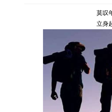
莫叹
立身