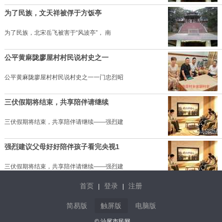
为了民族，文天祥被俘于方饭亭
为了民族，北宋岳飞被害于“风波亭”， 南
公平黄麻陇廖屋村村民说村史之一
公平黄麻陇廖屋村村民说村史之一一门忠烈昭
三伏假期将结束，共享陪伴请继续
三伏假期将结束，共享陪伴请继续——强烈建
强烈建议父母好好陪伴孩子看完央视1
三伏假期将结束，共享陪伴请继续——强烈建
首页
登录
注册
|
|
陆丰菠萝多汁脆爽，甜而不腻
简易版
触屏版
电脑版
汕尾种植菠萝的乡镇主要集中在陆丰
© 汕尾市民网.