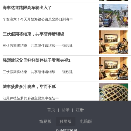
海丰这道路限高车辆出入了
车友注意！今天开始海银公路总尞路口到海丰
三伏假期将结束，共享陪伴请继续
三伏假期将结束，共享陪伴请继续——强烈建
强烈建议父母好好陪伴孩子看完央视1
三伏假期将结束，共享陪伴请继续——强烈建
陆丰菠萝多汁脆爽，甜而不腻
汕尾种植菠萝的乡镇主要集中在陆丰
首页
登录
注册
|
|
海丰红宫红场旧址纪念馆小小讲解员
简易版
触屏版
电脑版
在近日举行的 “党的故事我来讲——
© 汕尾市民网.