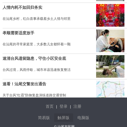
人情内耗不如回归务实
在汕尾乡村，红白喜事承载着乡土人情与邻里
孝顺需要适度放手
在汕尾的寻常家庭里，大多数儿女都怀着一颗
速清台风遗留隐患，守住小区安全底
台风过境，风雨停歇，城市本该迅速恢复整洁
速看！汕尾交警发出通告
关于台风“红霞”防御复盘演练道路交通管制
首页
登录
注册
|
|
海丰抢抓晴好窗口期 补种晚稻筑牢粮
简易版
触屏版
电脑版
连日来，我县高度重视农业灾后复产工作，坚
© 汕尾市民网.