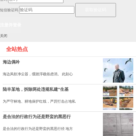
短信验证码
关闭
全站热点
海边偶吟
海边风软净尘嚣，缓踏浮礁俗虑消。 此刻心
陆丰某地，拆除两处违规私建“生基
为严守林地、耕地保护红线，严厉打击占地私
是合法的行政行为还是野蛮的黑恶行
是合法的行政行为还是野蛮的黑恶行径 地方