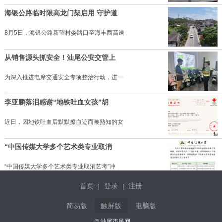
海银公路临时限高龙门架启用 守护道
8月5日，海银公路新望村委路口至海丰西高速
从销售源头抓安全！汕尾公安交管上
为深入推进电摩交通安全专项整治行动，进一
李亚鹏落泪感谢“地铁吐血女孩”胡
近日，因地铁吐血后默默擦血迹而被熟知的女
“中国传媒大学多个艺术类专业取消
“中国传媒大学多个艺术类专业取消艺考”冲
首页
登录
注册
|
|
笔试第一称被第二名花钱劝弃考，广
简易版
触屏版
电脑版
笔试第一称被第二名花钱劝弃考，广东雷州通
© 汕尾市民网.