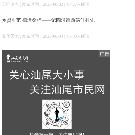
三唯论点
| 发布时间：2026-08-02 | 40427人阅读
乡贤垂范 德泽桑梓——记陶河霞西笏仔村先
文化天地
| 发布时间：2026-08-04 | 43708人阅读