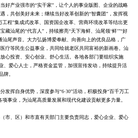
当好产业强市的“实干家”，让个人的事业版图、企业的战略
遇，共创美好未来；继续当好改革创新的“智囊团”，发挥视
万工程”集成式改革、国资国企改革、营商环境改革等结出更
藏汕尾的“代言人”，持续擦亮“天下海鲜、汕尾领‘鲜’”“好
播汕尾声音。大力弘扬博爱奉献、向善向上的优良品格，广
、医疗等民生公益事业，共同绘就老区共同富裕的新画卷。汕
尾放心投资、安心创业、舒心生活。各地各部门要组织实施
心企业、爱心人士，严格资金监管，加强宣传发动，持续提升活
动品牌。
挥自身优势，深度参与“6·30”活动，积极投身“百千万工
各项事业，为汕尾高质量发展和现代化建设贡献更多力量。
市、区）和市直有关部门主要负责同志，爱心企业、爱心