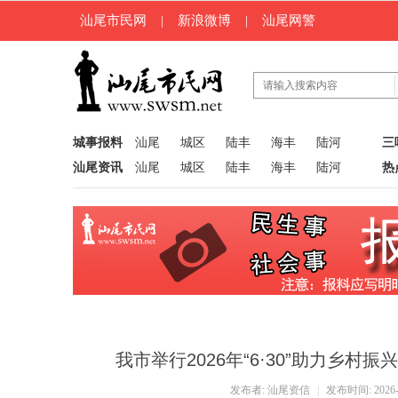
汕尾市民网
|
新浪微博
|
汕尾网警
城事报料
汕尾
城区
陆丰
海丰
陆河
三
汕尾资讯
汕尾
城区
陆丰
海丰
陆河
热
我市举行2026年“6·30”助力乡
发布者:
汕尾资信
|
发布时间: 2026-7