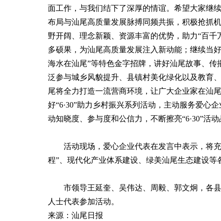
面工作，与我们结下了深厚的情谊。希望大家继续
布局与汕尾高质量发展脉搏同频共振，积极抢抓机
野开阔、理念新颖、资源丰富的优势，助力“百千
多硕果，为汕尾高质量发展注入新动能；继续当好宝
海水在汕尾”等特色金字招牌，讲好汕尾故事、传
泛参与城乡风貌提升、县镇村美化绿化以及教育
尾将全力打造一流营商环境，让广大企业家在汕
好“6·30”助力乡村振兴系列活动，主动服务爱
动知晓度、参与度和公信力，不断擦亮“6·30”活
活动现场，爱心企业代表在发言中表示，将充分发
程”、现代化产业体系建设、绿美汕尾生态建设等
市领导王延奎、吴伟达、周毅、郭文炯，各县（
人士代表参加活动。
来源：汕尾日报