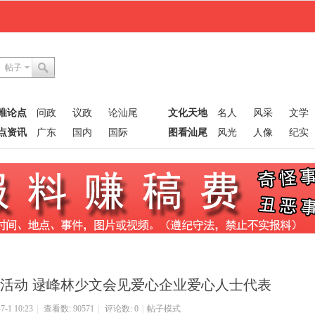
帖子
唯论点
问政
议政
论汕尾
文化天地
名人
风采
文学
点资讯
广东
国内
国际
图看汕尾
风光
人像
纪实
村振兴活动 逯峰林少文会见爱心企业爱心人士代表
-1 10:23
|
查看数: 90571
|
评论数: 0
|
帖子模式