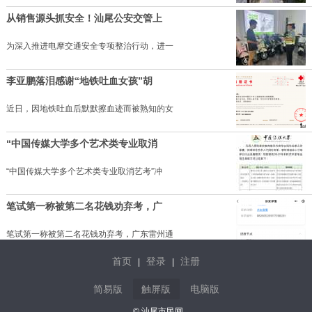
从销售源头抓安全！汕尾公安交管上
为深入推进电摩交通安全专项整治行动，进一
李亚鹏落泪感谢“地铁吐血女孩”胡
近日，因地铁吐血后默默擦血迹而被熟知的女
“中国传媒大学多个艺术类专业取消
“中国传媒大学多个艺术类专业取消艺考”冲
笔试第一称被第二名花钱劝弃考，广
笔试第一称被第二名花钱劝弃考，广东雷州通
首页
登录
注册
|
|
“梅姨”真名曝光引关注，多个被拐
简易版
触屏版
电脑版
8月5日晚，据新黄河客户端报道，曾引发全网
© 汕尾市民网.