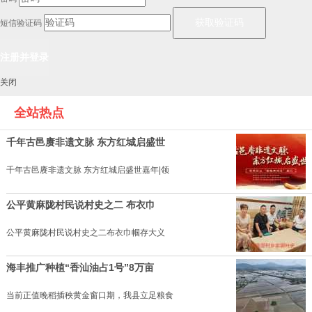
短信验证码
关闭
全站热点
千年古邑赓非遗文脉 东方红城启盛世
千年古邑赓非遗文脉 东方红城启盛世嘉年|领
公平黄麻陇村民说村史之二 布衣巾
公平黄麻陇村民说村史之二布衣巾帼存大义
海丰推广种植“香汕油占1号”8万亩
当前正值晚稻插秧黄金窗口期，我县立足粮食