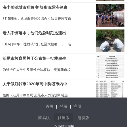
海丰整治城市乱象 护航夜市经济健康
8月5日晚，县城市管理和综合执法局开展夜市
老人不慎落水，他们危急时刻迅速出
8月6日中午，捷胜镇北门社区大塘桥下，一名
汕尾市教育局关于公布第一批校服生
为维护广大学生及家长合法权益，规范我市校
关于做好我市2026年高中阶段市内中
根据《汕尾市教育局 汕尾市人力资源和社会
首页
登录
注册
|
|
纵身一跃显担当 陆丰市西南镇村民王
简易版
触屏版
电脑版
近日，西南镇石艮村一名3岁女童在河边
© 汕尾市民网.