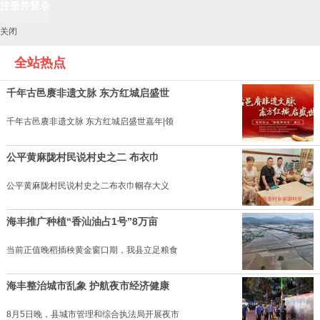
关闭
全站热点
千年古邑赓非遗文脉 东方红城启盛世
千年古邑赓非遗文脉 东方红城启盛世嘉年|领
公平黄麻陇村民说村史之二 布衣巾
公平黄麻陇村民说村史之二布衣巾帼存大义
海丰推广种植“香汕油占1号”8万亩
当前正值晚稻插秧黄金窗口期，我县立足粮食
海丰整治城市乱象 护航夜市经济健康
8月5日晚，县城市管理和综合执法局开展夜市