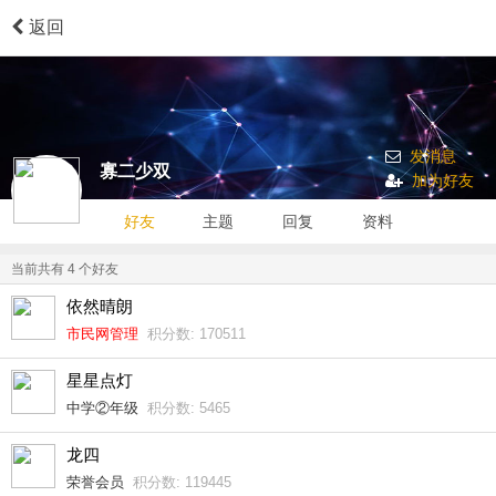
返回
发消息
寡二少双
加为好友
好友
主题
回复
资料
当前共有
4
个好友
依然晴朗
市民网管理
积分数: 170511
星星点灯
中学②年级
积分数: 5465
龙四
荣誉会员
积分数: 119445