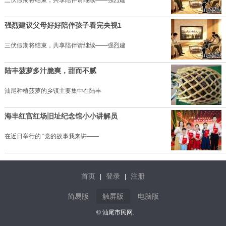
三伏假期将结束，共享陪伴请继续——强烈建
强烈建议父母好好陪伴孩子看完央视1
三伏假期将结束，共享陪伴请继续——强烈建
陆丰菠萝多汁脆爽，甜而不腻
汕尾种植菠萝的乡镇主要集中在陆丰
海丰红宫红场旧址纪念馆小小讲解员
在近日举行的 “党的故事我来讲——
首页
登录
注册
|
|
简易版
触屏版
电脑版
© 汕尾市民网.