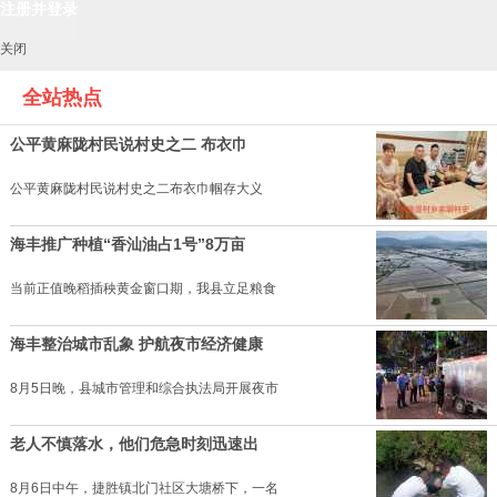
关闭
全站热点
公平黄麻陇村民说村史之二 布衣巾
公平黄麻陇村民说村史之二布衣巾帼存大义
海丰推广种植“香汕油占1号”8万亩
当前正值晚稻插秧黄金窗口期，我县立足粮食
海丰整治城市乱象 护航夜市经济健康
8月5日晚，县城市管理和综合执法局开展夜市
老人不慎落水，他们危急时刻迅速出
8月6日中午，捷胜镇北门社区大塘桥下，一名