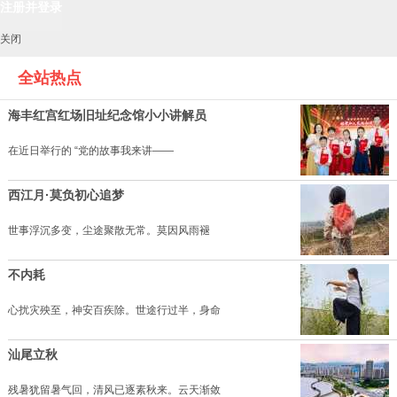
关闭
全站热点
海丰红宫红场旧址纪念馆小小讲解员
在近日举行的 “党的故事我来讲——
西江月·莫负初心追梦
世事浮沉多变，尘途聚散无常。莫因风雨褪
不内耗
心扰灾殃至，神安百疾除。世途行过半，身命
汕尾立秋
残暑犹留暑气回，清风已逐素秋来。云天渐敛